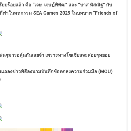
ยบร้อยแล้ว คือ “เจษ เจษฎ์พิพัฒ” และ “บาส หัสณัฐ” กับ
ู่นักกีฬาในมหกรรม SEA Games 2025 ในบทบาท “Friends of
นๆมารอลุ้นกันเลยจ้า เพราะทางโซเชียลจะค่อยๆทยอย
ีงานแถลงข่าวพิธีลงนามบันทึกข้อตกลงความร่วมมือ (MOU)
ค