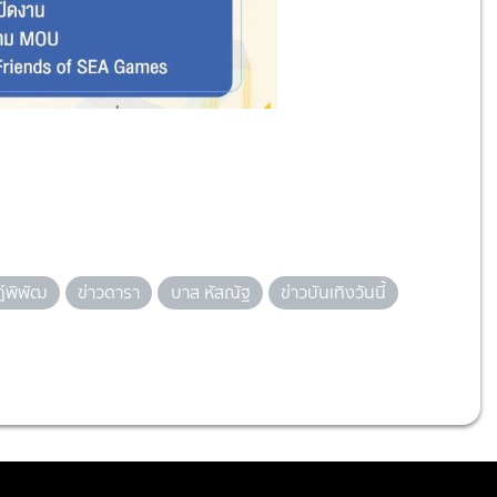
ฎ์พิพัฒ
ข่าวดารา
บาส หัสณัฐ
ข่าวบันเทิงวันนี้