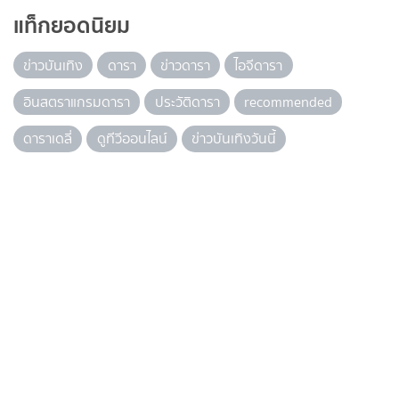
แท็กยอดนิยม
ข่าวบันเทิง
ดารา
ข่าวดารา
ไอจีดารา
อินสตราแกรมดารา
ประวัติดารา
recommended
ดาราเดลี่
ดูทีวีออนไลน์
ข่าวบันเทิงวันนี้