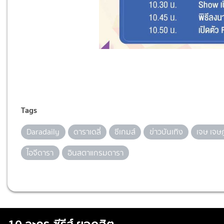
Tags
Daradaily
ดาราเดลี่
ซีเกมส์
ข่าวบันเทิง
เจษ เจษ
ไอจีดารา
อินสตาแกรมดารา