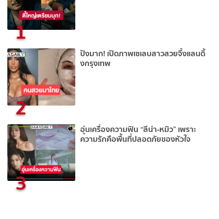
1
ปังมาก! เปิดภาพเซเลบสาวสวยจึ้งแลนดิ้
งกรุงเทพ
2
อุ่นเครื่องความฟิน “ลีน่า-หมิว” เพราะ
ความรักคือพื้นที่ปลอดภัยของหัวใจ
3