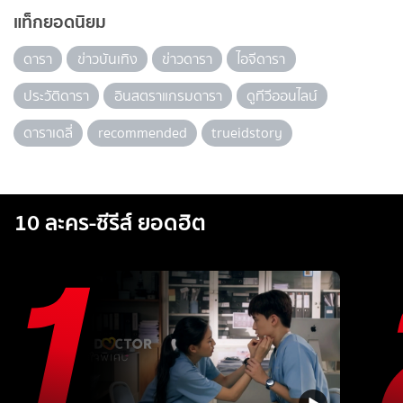
แท็กยอดนิยม
ดารา
ข่าวบันเทิง
ข่าวดารา
ไอจีดารา
ประวัติดารา
อินสตราแกรมดารา
ดูทีวีออนไลน์
ดาราเดลี่
recommended
trueidstory
10 ละคร-ซีรีส์ ยอดฮิต