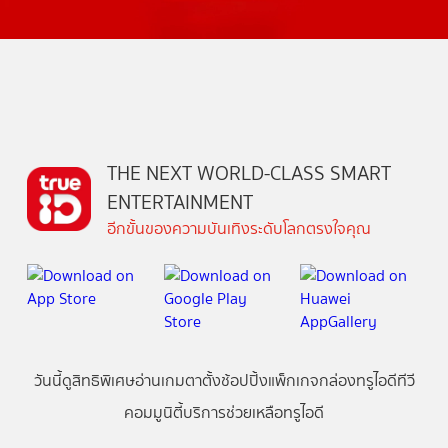
THE NEXT WORLD-CLASS SMART
ENTERTAINMENT
อีกขั้นของความบันเทิงระดับโลกตรงใจคุณ
วันนี้
ดู
สิทธิพิเศษ
อ่าน
เกม
ตาตั้ง
ช้อปปิ้ง
แพ็กเกจ
กล่องทรูไอดีทีวี
คอมมูนิตี้
บริการช่วยเหลือทรูไอดี