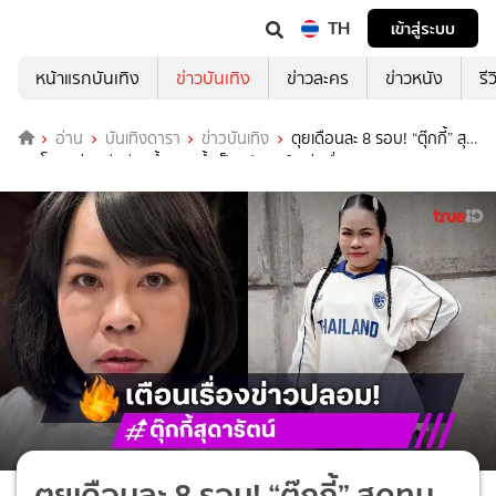
TH
เข้าสู่ระบบ
หน้าแรกบันเทิง
ข่าวบันเทิง
ข่าวละคร
ข่าวหนัง
รี
อ่าน
บันเทิงดารา
ข่าวบันเทิง
ตุยเดือนละ 8 รอบ! “ตุ๊กกี้” สุด
ทน โดนกุข่าวเสียชีวิตซ้ำซาก ย้ำเป็นเฟคนิวส์ อย่าเชื่อ!!
ตุยเดือนละ 8 รอบ! “ตุ๊กกี้” สุดทน