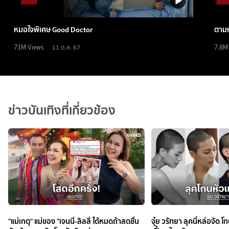
หมอใจพิเศษ Good Doctor
ตามห
71M
Views
7.8M
11 ต.ค. 67
ข่าวบันเทิงที่เกี่ยวข้อง
"แม่เกตุ" แม่ของ "เจนนี่-ลิลลี่ ได้หมดถ้าสดชื่น
จุ๋ย วรัทยา ลุคนี้หล่อจัด 