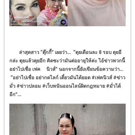
ล่าสุดสาว “ตุ๊กกี้” เผยว่า... “ตุยเดือนละ 8 รอบ ตุยอี
กล่ะ ตุยแล้วตุยอีก คิดซะว่ามันต่ออายุให้ค่ะ ไอ้ข่าวพวกนี้
อย่าไปเชื่อ เฟค นิวส์” นอกจากนี้ยังเขียนข้อความว่า...
“อย่าไปเชื่อ อย่ากดไลก์ เดี๋ยวมันได้ยอด #เฟคนิวส์ #ข่าว
มั่ว #ข่าวปลอม #เว็บพนันออนไลน์ผิดกฎหมาย #มั่วได้
อีก”...