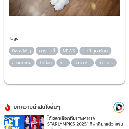
Tags
Daradaily
ดาราเดลี่
NEWS
ตุ๊กกี้ สุดารัตน์
ข่าวบันเทิง
Today
ข่าว
ข่าวดารา
ข่าววันนี้
บทความน่าสนใจอื่นๆ
ได้เวลาเลือกทีม! “GMMTV
STARLYMPICS 2025” กีฬาสีมาแล้ว แฟน