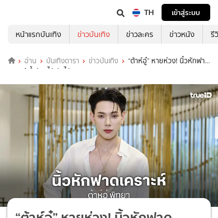
TH
เข้าสู่ระบบ
หน้าแรกบันเทิง
ข่าวบันเทิง
ข่าวละคร
ข่าวหนัง
รี
อ่าน
บันเทิงดารา
ข่าวบันเทิง
“ต้าห์อู๋” หายห่วง! นิ้วหักฟาด
เคราะห์ ย้ำร้องได้เต้นได้
“ต้าห์อู๋” หายห่วง! นิ้วหักฟาด