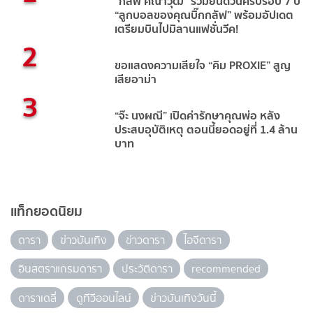
“กลัฟ คณาวุฒิ” ร่วมยินดีวันครบรอบ 7 ปี
“ลูกบอลของคุณบิ๊กกลัฟ” พร้อมอัปเดต
เตรียมบินไปมิลานแฟชั่นวีค!
2
ขอแสดงความเสียใจ “คิม PROXIE” สูญ
เสียอาม่า
3
“จ๊ะ นงผณี” เปิดค่ารักษาคุณพ่อ หลัง
ประสบอุบัติเหตุ ตอนนี้ยอดอยู่ที่ 1.4 ล้าน
บาท
แท็กยอดนิยม
ดารา
ข่าวบันเทิง
ข่าวดารา
ไอจีดารา
อินสตราแกรมดารา
ประวัติดารา
recommended
ดาราเดลี่
ดูทีวีออนไลน์
ข่าวบันเทิงวันนี้