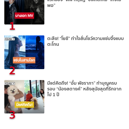
พอ”
1
ตะลึง! “โยชิ” ทำใจสั่นโชว์ความแซ่บจึ้งแบบ
ตะโกน
2
มีแต่คิดถึง! “อั้ม พัชราภา” ทำบุญครบ
รอบ “น้องสตางค์” หลังสุนัขสุดที่รักจาก
ไป 1 ปี
3