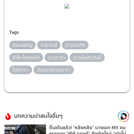
Tags
Daradaily
ดาราเดลี่
ข่าวบันเทิง
ลำไย ไหทองคำ
ข่าวดารา
ข่าวบันเทิงวันนี้
ไอจีดารา
อินสตาแกรมดารา
บทความน่าสนใจอื่นๆ
ตื่นเต้นแล้ว! “หลิงหลิง” นางเอก MV คน
แรกของ “พีพี กฤษฏ์” ซิงเกิลใหม่ “เก่งไม่