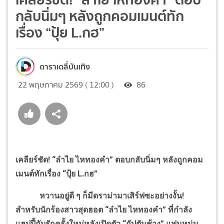
กลับนิ่มๆ หลังถูกคอมเมนต์ทัก
เรื่อง “ปุ้ย L.กฮ”
ดาราเดลี่บันเทิง
22 พฤษภาคม 2569 ( 12:00 )
86
เคลียร์ชัด! “ลำไย ไหทองคำ” ตอบกลับนิ่มๆ หลังถูกคอม
เมนต์ทักเรื่อง “ปุ้ย L.กฮ”
หวานอยู่ดี ๆ ก็มีดราม่ามาเสิร์ฟซะอย่างงั้น!
สำหรับนักร้องสาวสุดฮอต “ลำไย ไหทองคำ” ที่กำลัง
แฮปปี้กับรักครั้งใหม่หลังเปิดตัว “กัปตันช้าง” แฟนหนุ่ม