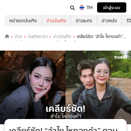
TH
เข้าสู่ระบบ
หน้าแรกบันเทิง
ข่าวบันเทิง
ข่าวละคร
ข่าวหนัง
รี
อ่าน
บันเทิงดารา
ข่าวบันเทิง
เคลียร์ชัด! “ลำไย ไหทองคำ”
ตอบกลับนิ่มๆ หลังถูกคอมเมนต์ทักเรื่อง “ปุ้ย L.กฮ”
เคลียร์ชัด! “ลำไย ไหทองคำ” ตอบ