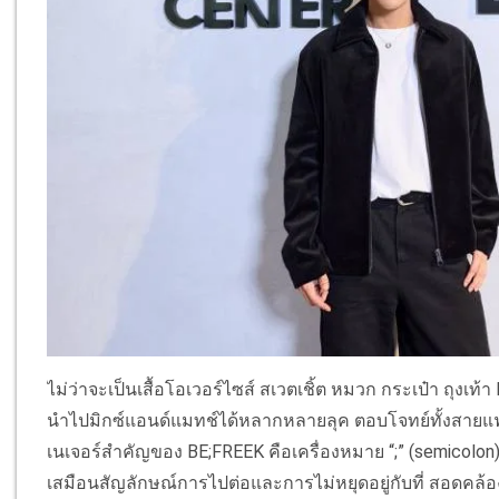
ไม่ว่าจะเป็นเสื้อโอเวอร์ไซส์ สเวตเชิ้ต หมวก กระเป๋า ถุงเท
นำไปมิกซ์แอนด์แมทช์ได้หลากหลายลุค ตอบโจทย์ทั้งสายแฟ
เนเจอร์สำคัญของ BE;FREEK คือเครื่องหมาย “;” (semicolon) 
เสมือนสัญลักษณ์การไปต่อและการไม่หยุดอยู่กับที่ สอดคล้