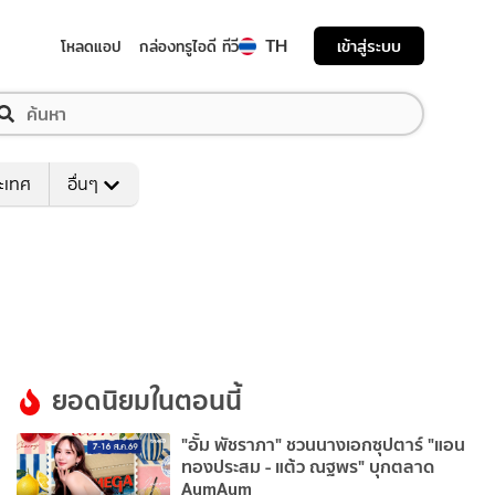
TH
เข้าสู่ระบบ
โหลดแอป
กล่องทรูไอดี ทีวี
ระเทศ
อื่นๆ
ยอดนิยมในตอนนี้
"อั้ม พัชราภา" ชวนนางเอกซุปตาร์ "แอน
ทองประสม - แต้ว ณฐพร" บุกตลาด
AumAum