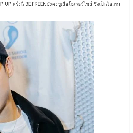
 ครั้งนี้ BE;FREEK ยังคงชูเสื้อโอเวอร์ไซส์ ซึ่งเป็นไอเทม