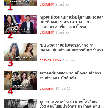
1
ข่าวบันเทิง
2 วันที่แล้ว
ทรูวิชั่นส์ ชวนคนไทยร่วมลุ้น "เนเน่ รอยัล"
บนเวที AMERICA’S GOT TALENT
SEASON 21 เริ่ม 6 ส.ค.นี้ ทาง
2
TrueVisions NOW
ข่าวบันเทิง
1 วันที่แล้ว
“มิน พีชญา” ขอสืบพิจารณาคดี “ดิ
ไอคอน” ลับหลัง เผยอยากกลับมาทำงาน
3
ดาราเดลี่บันเทิง
2 วันที่แล้ว
ส่องลิสต์นักแสดง "เกมส์โกงเกมส์" การ
รวมตัวของ 8 นักต้มตุ๋น
4
ข่าวบันเทิง
20 ก.ค. 69
สุดเศร้าพบร่าง "เต้ ดราก้อนไฟว์" เสีย
ชีวิต ลอยในแม่น้ำเจ้าพระยา ใกล้สะพาน