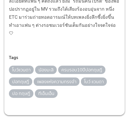
ละเอียดที่แฟน ๆ คิดถึงแล้ว ยังมี “รถมินิคันโปรด” ของพ่อ
ปอปรากฏอยู่ใน MV รวมถึงได้เสียงร้องอบอุ่นจาก หนึ่ง
ETC มาร่วมถ่ายทอดอารมณ์ให้บทเพลงยิ่งลึกซึ้งยิ่งขึ้น
ทำเอาแฟน ๆ ต่างรอชมเวอร์ชันเต็มกันอย่างใจจดใจจ่อ
🤍
Tags
โบว์แวนดา
น้องมะลิ
ครบรอบ10ปีปอทฤษฎี
ปอทฤษฎี
เพลงแห่งความทรงจำ
โบว์ แวนดา
ปอ ทฤษฎี
ทีเอ็นเอ็น