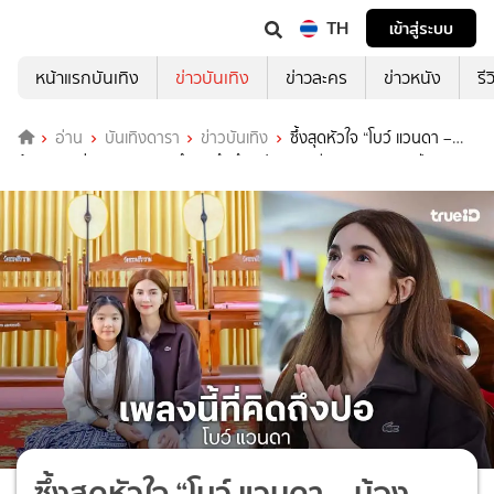
TH
เข้าสู่ระบบ
หน้าแรกบันเทิง
ข่าวบันเทิง
ข่าวละคร
ข่าวหนัง
รี
อ่าน
บันเทิงดารา
ข่าวบันเทิง
ซึ้งสุดหัวใจ “โบว์ แวนดา –
น้องมะลิ” ส่งบทเพลงแทนคำคิดถึงถึง “ปอ ทฤษฎี” ครบรอบ 10 ปีการจาก
ลา
ซึ้งสุดหัวใจ “โบว์ แวนดา – น้อง