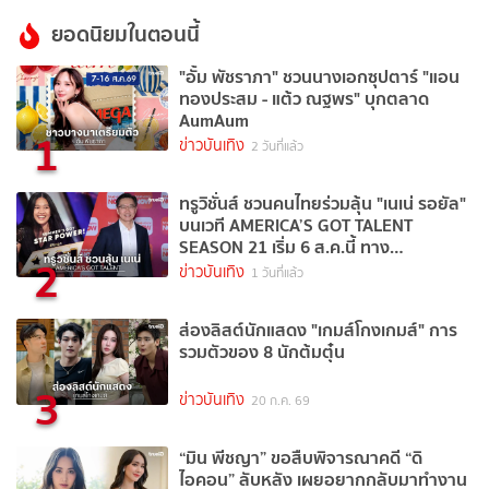
ยอดนิยมในตอนนี้
"อั้ม พัชราภา" ชวนนางเอกซุปตาร์ "แอน
ทองประสม - แต้ว ณฐพร" บุกตลาด
AumAum
1
ข่าวบันเทิง
2 วันที่แล้ว
ทรูวิชั่นส์ ชวนคนไทยร่วมลุ้น "เนเน่ รอยัล"
บนเวที AMERICA’S GOT TALENT
SEASON 21 เริ่ม 6 ส.ค.นี้ ทาง
2
TrueVisions NOW
ข่าวบันเทิง
1 วันที่แล้ว
ส่องลิสต์นักแสดง "เกมส์โกงเกมส์" การ
รวมตัวของ 8 นักต้มตุ๋น
3
ข่าวบันเทิง
20 ก.ค. 69
“มิน พีชญา” ขอสืบพิจารณาคดี “ดิ
ไอคอน” ลับหลัง เผยอยากกลับมาทำงาน