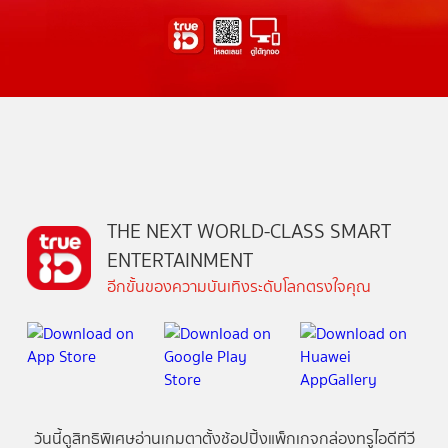
THE NEXT WORLD-CLASS SMART
ENTERTAINMENT
อีกขั้นของความบันเทิงระดับโลกตรงใจคุณ
วันนี้
ดู
สิทธิพิเศษ
อ่าน
เกม
ตาตั้ง
ช้อปปิ้ง
แพ็กเกจ
กล่องทรูไอดีทีวี