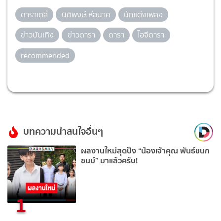
ดาราเดลี่
นิติพงษ์ ห่อนาค
นักแต่งเพลง
ข่าวบันเทิง
ข่าวดารา
ดารา
ไอจีดารา
recommended
บทความน่าสนใจอื่นๆ
ผลงานใหม่สุดปัง “น้องเจ้าคุณ พันธ์ชนก
ชนม์” มาแล้วครับ!
1