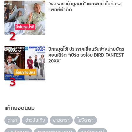
“พ่อรอง เค้ามูลคดี” เผยพบนิ่วในท่อรอ
แพทย์ผ่าตัด
2
ปักหมุดไว้! ประกาศเลื่อนวันจำหน่ายบัตร
คอนเสิร์ต “เบิร์ด ธงไชย BIRD FANFEST
20XX”
3
แท็กยอดนิยม
ดารา
ข่าวบันเทิง
ข่าวดารา
ไอจีดารา