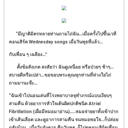
“
มีญาติมิตรหลายท่านถามไถ่ฉัน
…
เมื่อครั้งไปขึ้นเวที
คอนเสิร์ต
Wednesday songs
เมื่อวันพุธที่แล้ว
…
กับเพื่อน ๆ เฉลียง
…”
ตั้งข้อสังเกต สงสัยว่า ฉันดูเหนื่อย หรือป่วยๆ ช้าๆ
…
สบายดีหรือเปล่า
…
ขอขอบพระคุณทุกท่านที่ห่วงใยไถ่
ถามมานะจ๊ะ
…
“
ฉันเข้าไปนอนเล่นที่โรงพยาบาลจุฬาภรณ์แบบเงียบๆ
สามคืน ด้วยอาการหัวใจเต้นผิดปกติชนิด
Atrial
Fibrillation (
เผื่อมีหมอมาอ่าน)
…..
หมอจ่ายยาทั้งเข้าปาก
เข้าเส้นเลือด และดูอาการสามคืน จนหมอพอใจ
…
ก็ปล่อย
กลับบ้าน
…
เมื่อวันอังคาร คืนวันพุธ..ก็ไปดูคอนเสิร์ตเพื่อน