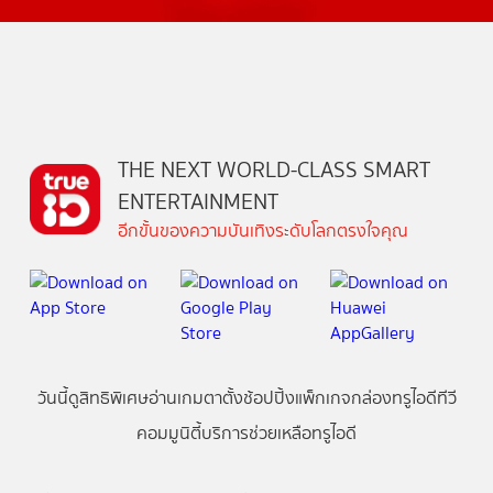
THE NEXT WORLD-CLASS SMART
ENTERTAINMENT
อีกขั้นของความบันเทิงระดับโลกตรงใจคุณ
วันนี้
ดู
สิทธิพิเศษ
อ่าน
เกม
ตาตั้ง
ช้อปปิ้ง
แพ็กเกจ
กล่องทรูไอดีทีวี
คอมมูนิตี้
บริการช่วยเหลือทรูไอดี