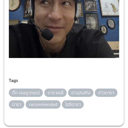
Tags
ติ๊ก เจษฎาภรณ์
ดาราเดลี่
ข่าวบันเทิง
ข่าวดารา
ดารา
recommended
ไอจีดารา