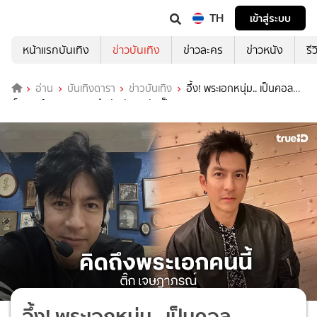
TH
เข้าสู่ระบบ
หน้าแรกบันเทิง
ข่าวบันเทิง
ข่าวละคร
ข่าวหนัง
รี
อ่าน
บันเทิงดารา
ข่าวบันเทิง
อึ้ง! พระเอกหนุ่ม.. เป็นคอล
เซ็นเตอร์ สาวๆ อยากยืนยันตัวตนกันเป็นแถว!!
อึ้ง! พระเอกหนุ่ม.. เป็นคอล