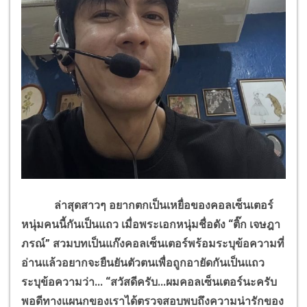
ล่าสุดสาวๆ อยากตกเป็นเหยื่อของคอลเซ็นเตอร์
หนุ่มคนนี้กันเป็นแถว เมื่อพระเอกหนุ่มชื่อดัง “ติ๊ก เจษฎา
ภรณ์” สวมบทเป็นแก๊งคอลเซ็นเตอร์พร้อมระบุข้อความที่
อ่านแล้วอยากจะยืนยันตัวตนเพื่อถูกอายัดกันเป็นแถว
ระบุข้อความว่า... “สวัสดีครับ...ผมคอลเซ็นเตอร์นะครับ
พอดีทางแผนกของเราได้ตรวจสอบพบถึงความน่ารักของ