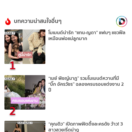
บทความน่าสนใจอื่นๆ
โมเมนต์น่ารัก “แทน-ญดา” แฟนๆ แซวฟีล
เหมือนพ่อแม่ลูกมาก
1
“เมย์ พิชญ์นาฏ” รวมโมเมนต์หวานที่มี
“บิ๊ก อัครวัชร” ฉลองครบรอบแต่งงาน 2
ปี
2
“คุณดิว” เปิดภาพฟิตติ้งละครดัง ว้าว! 3
สาวสวยเริ่ดน่าดู