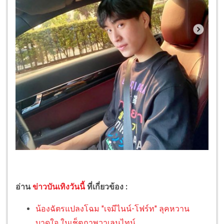
อ่าน
ข่าวบันเทิงวันนี้
ที่เกี่ยวข้อง :
น้องฉัตรแปลงโฉม "เจมีไนน์-โฟร์ท" ลุคหวาน
บาดใจ ในเช็ตภาพวาเลนไทน์