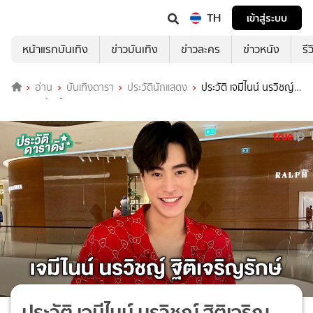
TH
เข้าสู่ระบบ
หน้าแรกบันเทิง
ข่าวบันเทิง
ข่าวละคร
ข่าวหนัง
รี
อ่าน
บันเทิงดารา
ประวัตินักแสดง
ประวัติ เจมีไนน์ นรวิชญ์
ฐิติเจริญรักษ์
ประวัติ เจมีไนน์ นรวิชญ์ ฐิติเจริญ