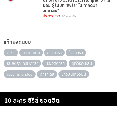
บอย ผู้รับบท "เพิร์ธ" ใน "ศักดินา
วิทยาลัย"
ประวัติดารา
20 ก.พ. 69
แท็กยอดนิยม
ดารา
ข่าวบันเทิง
ข่าวดารา
ไอจีดารา
อินสตราแกรมดารา
ประวัติดารา
ดูทีวีออนไลน์
recommended
ดาราเดลี่
ข่าวบันเทิงวันนี้
10 ละคร-ซีรีส์ ยอดฮิต