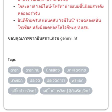
ใจละลาย! "เจมีไนน์-โฟร์ท" ถ่ายแบบขึ้นนิตยสารดัง
หล่อออร่าจับ
ยินดีด้วยครับ! แฟนคลับ "เจมีไนน์" ร่วมฉลองสนั่น
โซเชียล หลังมียอดฟอลโล่ไอจีทะลุ 8 แสน
ขอบคุณภาพจากอินสตาแกรม
gemini_nt
Tags
ดารา
ดาราไทย
นักแสดง
นักแสดงไทย
นางเอก
ประวัติ
ประวัติดารา
พระเอก
เจมีไนน์ นรวิชญ์
เจมีไนน์ นรวิชญ์ ฐิติเจริญรักษ์