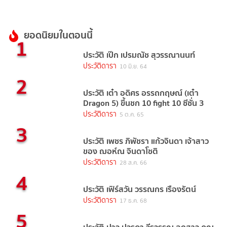
ยอดนิยมในตอนนี้
1
ประวัติ เป๊ก เปรมณัช สุวรรณานนท์
ประวัติดารา
10 มิ.ย. 64
2
ประวัติ เต๋า อดิศร อรรถกฤษณ์ (เต๋า
Dragon 5) ขึ้นชก 10 fight 10 ซีซั่น 3
ประวัติดารา
5 ต.ค. 65
3
ประวัติ เพชร ภิพัชรา แก้วจินดา เจ้าสาว
ของ ฌอห์ณ จินดาโชติ
ประวัติดารา
28 ส.ค. 66
4
ประวัติ เฟิร์สวัน วรรณกร เรืองรัตน์
ประวัติดารา
17 ธ.ค. 68
5
ประวัติ ปาว ปวรดา วีรวรรณ ลูกสาว คุณ