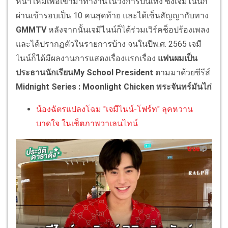
หน้าใหม่เพื่อเข้ามาทำงานในวงการบันเทิง ซึ่งเจมีไนน์ก็
ผ่านเข้ารอบเป็น 10 คนสุดท้าย และได้เซ็นสัญญากับทาง
GMMTV
หลังจากนั้นเจมีไนน์ก็ได้ร่วมเวิร์คช็อปร้องเพลง
และได้ปรากฏตัวในรายการบ้าง จนในปีพ.ศ. 2565 เจมี
ไนน์ก็ได้มีผลงานการแสดงเรื่องแรกเรื่อง
แฟนผมเป็น
ประธานนักเรียนMy School President
ตามมาด้วยซีรีส์
Midnight Series : Moonlight Chicken พระจันทร์มันไก่
น้องฉัตรแปลงโฉม "เจมีไนน์-โฟร์ท" ลุคหวาน
บาดใจ ในเช็ตภาพวาเลนไทน์