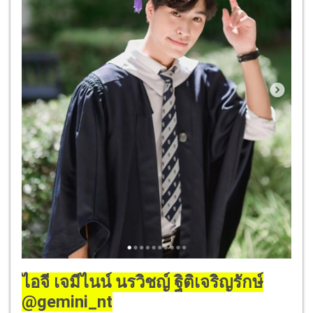
ไอจี เจมีไนน์ นรวิชญ์ ฐิติเจริญรักษ์
@gemini_nt