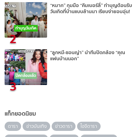
“หมาก” กุมมือ “คิมเบอร์ลี่” ทำบุญต้อนรับ
วันเกิดที่บ้านแบบล้านนา เรียบง่ายอบอุ่น!
2
“ลูกหมี-ซอนญ่า” นำทีมปิดกล้อง “คุณ
แฟนบ้านนอก”
3
แท็กยอดนิยม
ดารา
ข่าวบันเทิง
ข่าวดารา
ไอจีดารา