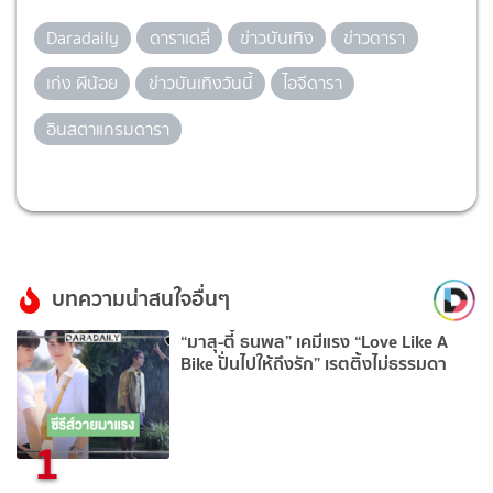
Daradaily
ดาราเดลี่
ข่าวบันเทิง
ข่าวดารา
เก่ง ผีน้อย
ข่าวบันเทิงวันนี้
ไอจีดารา
อินสตาแกรมดารา
บทความน่าสนใจอื่นๆ
“มาสุ-ตี๋ ธนพล” เคมีแรง “Love Like A
Bike ปั่นไปให้ถึงรัก” เรตติ้งไม่ธรรมดา
1