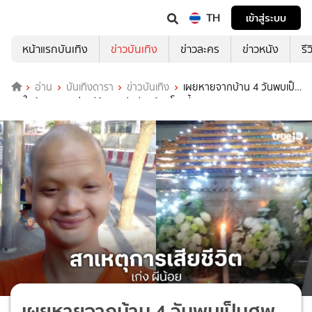
TH
เข้าสู่ระบบ
หน้าแรกบันเทิง
ข่าวบันเทิง
ข่าวละคร
ข่าวหนัง
รี
อ่าน
บันเทิงดารา
ข่าวบันเทิง
เผยหายจากบ้าน 4 วันพบเป็น
ศพในห้องตลก“เก่ง ผีน้อย” เสียชีวิตด้วยโรคนี้
เผยหายจากบ้าน 4 วันพบเป็นศพ