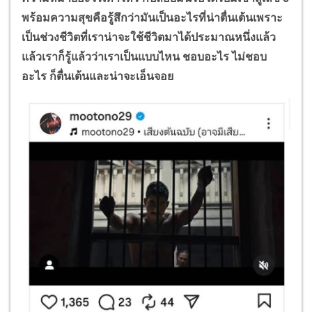
พร้อมความสุขคือรู้สึกว่ามันเป็นอะไรที่น่าตื่นเต้นเพราะ
เป็นช่วงชีวิตที่เราน่าจะใช้ชีวิตมาได้ประมาณหนึ่งแล้ว
แล้วเราก็รู้แล้วว่าเราเป็นแบบไหน ชอบอะไร ไม่ชอบ
อะไร ก็ตื่นเต้นและน่าจะเอ็นจอย