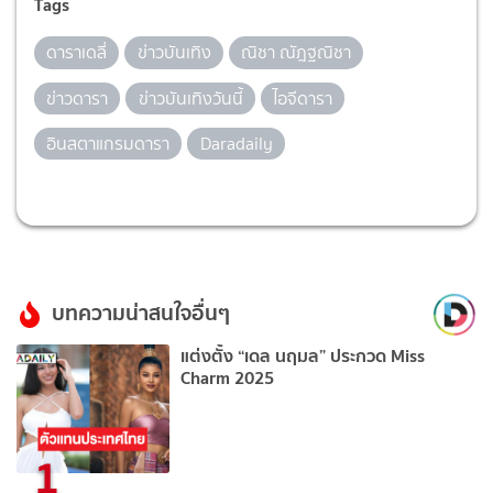
Tags
ดาราเดลี่
ข่าวบันเทิง
ณิชา ณัฎฐณิชา
ข่าวดารา
ข่าวบันเทิงวันนี้
ไอจีดารา
อินสตาแกรมดารา
Daradaily
บทความน่าสนใจอื่นๆ
แต่งตั้ง “เดล นฤมล” ประกวด Miss
Charm 2025
1