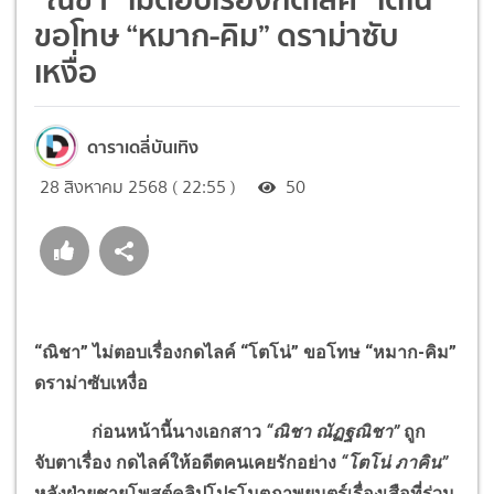
ขอโทษ “หมาก-คิม” ดราม่าซับ
เหงื่อ
ดาราเดลี่บันเทิง
28 สิงหาคม 2568 ( 22:55 )
50
“ณิชา” ไม่ตอบเรื่องกดไลค์ “โตโน่” ขอโทษ “หมาก-คิม”
ดราม่าซับเหงื่อ
ก่อนหน้านี้นางเอกสาว
“ณิชา ณัฏฐณิชา”
ถูก
จับตาเรื่อง กดไลค์ให้อดีตคนเคยรักอย่าง
“โตโน่ ภาคิน”
หลังฝ่ายชายโพสต์คลิปโปรโมตภาพยนตร์เรื่องเสือที่ร่วม