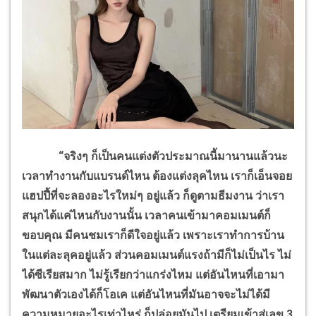
“
จริงๆ ก็เป็นคนแต่งตัวประมาณนี้มานานแล้วนะ
เวลาทำงานกับแบรนด์ไหน ต้องแต่งลุคไหน เราก็เอ็นจอย
แฮปปี้ที่จะลองอะไรใหม่ๆ อยู่แล้ว ก็ดูตามธีมงาน ว่าเรา
สนุกได้แค่ไหนกับงานนั้น เวลาคนเข้ามาคอมเมนต์ก็
ขอบคุณ มีคนชมเราก็ดีใจอยู่แล้ว เพราะเราทำการบ้าน
ในแต่ละลุคอยู่แล้ว ส่วนคอมเมนต์แรงถ้ามีก็ไม่เป็นไร ไม่
ได้ซีเรียสมาก ไม่รู้เรียกว่าแกร่งไหม แต่อันไหนที่เอามา
พัฒนาตัวเองได้ก็โอเค แต่อันไหนที่มันอาจจะไม่ได้มี
ความหมายอะไรเท่าไหร่ ก็ปล่อยมันไป เตรียมเข้าสู่เลข
3