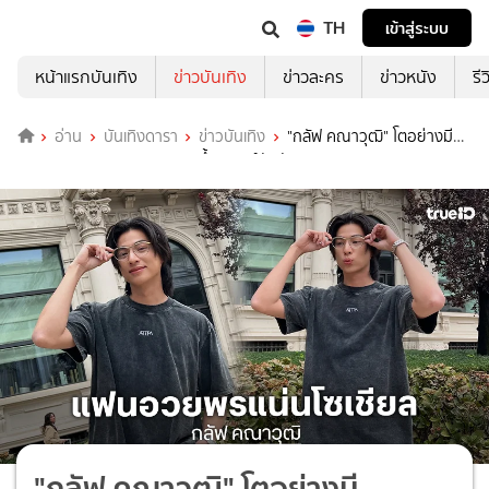
TH
เข้าสู่ระบบ
หน้าแรกบันเทิง
ข่าวบันเทิง
ข่าวละคร
ข่าวหนัง
รี
อ่าน
บันเทิงดารา
ข่าวบันเทิง
"กลัฟ คณาวุฒิ" โตอย่างมี
คุณภาพ #28thGulfGlowUp ขึ้นเทรนด์อันดับ 1
"กลัฟ คณาวุฒิ" โตอย่างมี