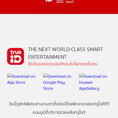
THE NEXT WORLD-CLASS SMART
ENTERTAINMENT
อีกขั้นของความบันเทิงระดับโลกตรงใจคุณ
วันนี้
ดู
สิทธิพิเศษ
อ่าน
เกม
ตาตั้ง
ช้อปปิ้ง
แพ็กเกจ
กล่องทรูไอดีทีวี
คอมมูนิตี้
บริการช่วยเหลือทรูไอดี