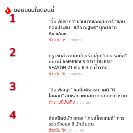
ยอดนิยมในตอนนี้
1
"อั้ม พัชราภา" ชวนนางเอกซุปตาร์ "แอน
ทองประสม - แต้ว ณฐพร" บุกตลาด
AumAum
ข่าวบันเทิง
2 วันที่แล้ว
2
ทรูวิชั่นส์ ชวนคนไทยร่วมลุ้น "เนเน่ รอยัล"
บนเวที AMERICA’S GOT TALENT
SEASON 21 เริ่ม 6 ส.ค.นี้ ทาง
TrueVisions NOW
ข่าวบันเทิง
1 วันที่แล้ว
3
“มิน พีชญา” ขอสืบพิจารณาคดี “ดิ
ไอคอน” ลับหลัง เผยอยากกลับมาทำงาน
ดาราเดลี่บันเทิง
2 วันที่แล้ว
4
ส่องลิสต์นักแสดง "เกมส์โกงเกมส์" การ
รวมตัวของ 8 นักต้มตุ๋น
ข่าวบันเทิง
20 ก.ค. 69