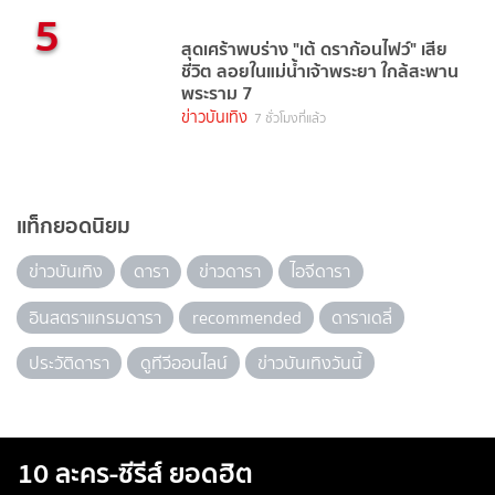
5
สุดเศร้าพบร่าง "เต้ ดราก้อนไฟว์" เสีย
ชีวิต ลอยในแม่น้ำเจ้าพระยา ใกล้สะพาน
พระราม 7
ข่าวบันเทิง
7 ชั่วโมงที่แล้ว
แท็กยอดนิยม
ข่าวบันเทิง
ดารา
ข่าวดารา
ไอจีดารา
อินสตราแกรมดารา
recommended
ดาราเดลี่
ประวัติดารา
ดูทีวีออนไลน์
ข่าวบันเทิงวันนี้
10 ละคร-ซีรีส์ ยอดฮิต