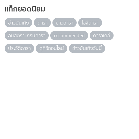
แท็กยอดนิยม
ข่าวบันเทิง
ดารา
ข่าวดารา
ไอจีดารา
อินสตราแกรมดารา
recommended
ดาราเดลี่
ประวัติดารา
ดูทีวีออนไลน์
ข่าวบันเทิงวันนี้