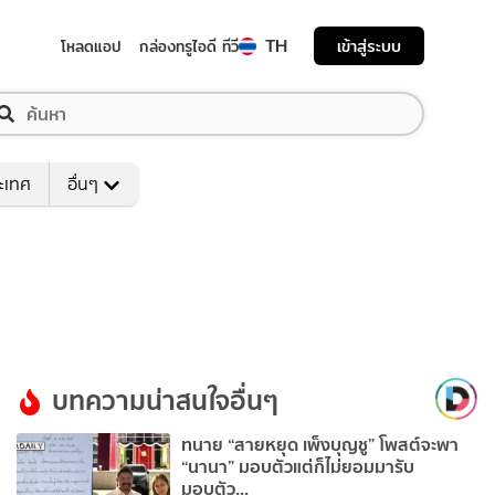
TH
เข้าสู่ระบบ
โหลดแอป
กล่องทรูไอดี ทีวี
ระเทศ
อื่นๆ
บทความน่าสนใจอื่นๆ
ทนาย “สายหยุด เพ็งบุญชู” โพสต์จะพา
“นานา” มอบตัวแต่ก็ไม่ยอมมารับ
มอบตัว...