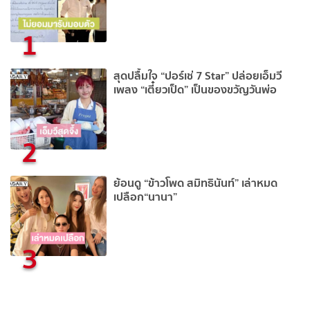
1
สุดปลื้มใจ “ปอร์เช่ 7 Star” ปล่อยเอ็มวี
เพลง “เตี๋ยวเป็ด” เป็นของขวัญวันพ่อ
2
ย้อนดู “ข้าวโพด สมิทธินันท์” เล่าหมด
เปลือก“นานา”
3