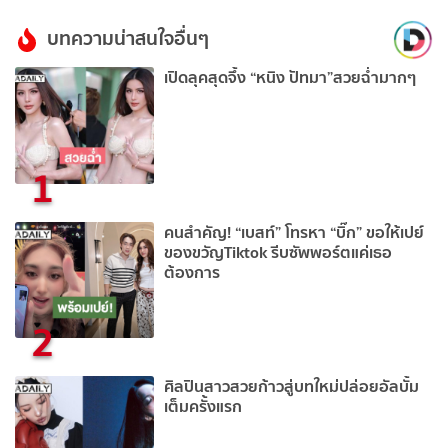
บทความน่าสนใจอื่นๆ
เปิดลุคสุดจึ้ง “หนิง ปัทมา”สวยฉ่ำมากๆ
1
คนสำคัญ! “เบสท์” โทรหา “บิ๊ก” ขอให้เปย์
ของขวัญTiktok รีบซัพพอร์ตแค่เธอ
ต้องการ
2
ศิลปินสาวสวยก้าวสู่บทใหม่ปล่อยอัลบั้ม
เต็มครั้งแรก