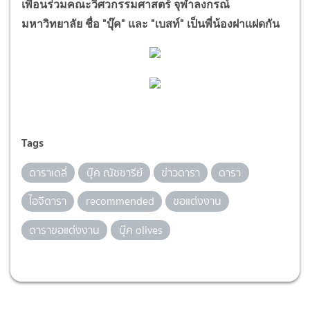
เพื่อนร่วมคณะวิศวกรรมศาสตร์ จุฬาลงกรณ์
มหาวิทยาลัย ชื่อ "บุ๊ค" และ "เบสท์" เป็นพี่น้องฝาแฝดกัน
Tags
ดาราเดลี่
บุ๊ค ณัชชารีย์
ข่าวดารา
ดารา
ไอจีดารา
recommended
ขอแต่งงาน
ดาราขอแต่งงาน
บุ๊ค olives