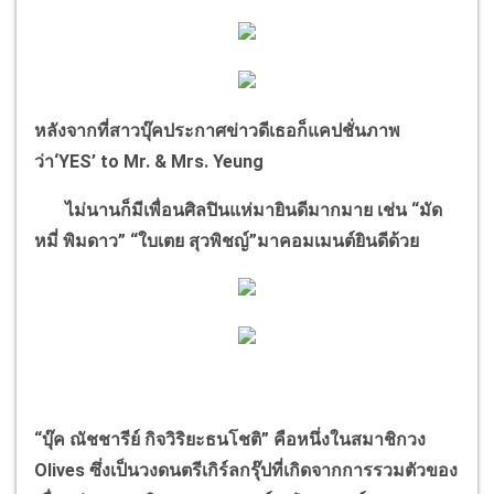
หลังจากที่สาวบุ๊คประกาศข่าวดีเธอก็แคปชั่นภาพ
ว่า‘YES’ to Mr. & Mrs. Yeung
ไม่นานก็มีเพื่อนศิลปินแห่มายินดีมากมาย เช่น “มัด
หมี่ พิมดาว” “ใบเตย สุวพิชญ์”มาคอมเมนต์ยินดีด้วย
“บุ๊ค ณัชชารีย์ กิจวิริยะธนโชติ” คือหนึ่งในสมาชิกวง
Olives ซึ่งเป็นวงดนตรีเกิร์ลกรุ๊ปที่เกิดจากการรวมตัวของ