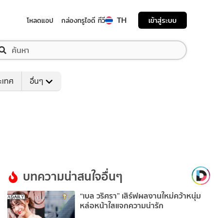
TH
เข้าสู่ระบบ
โหลดแอป
กล่องทรูไอดี ทีวี
ระเทศ
อื่นๆ
บทความน่าสนใจอื่นๆ
“เบล วริศรา” เสิร์ฟผลงานใหม่คว้าหนุ่ม
หล่อหน้าใสแจกความน่ารัก