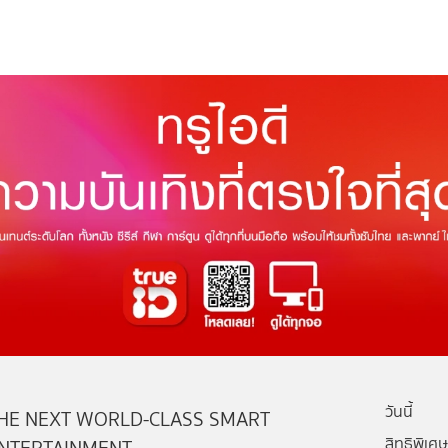
วันนี้
HE NEXT WORLD-CLASS SMART
สิทธิพิเศษ