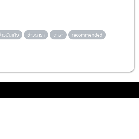
่าวบันเทิง
ข่าวดารา
ดารา
recommended