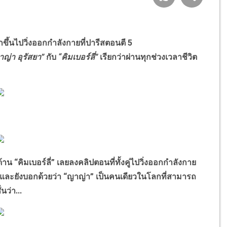
ุกขึ้นไปวิ่งออกกำลังกายที่ปารีสตอนตี 5
าญ่า อุรัสยา”
กับ
“คิมเบอร์ลี่”
เรียกว่าผ่านทุกช่วงเวลาชีวิต
น “คิมเบอร์ลี่” เลยลงคลิปตอนที่ทั้งคู่ไปวิ่งออกกำลังกาย
ว และยังบอกด้วยว่า “ญาญ่า” เป็นคนเดียวในโลกที่สามารถ
นว่า...