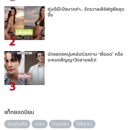
หุ่นดีเป๊ะปังมากค่า.. จักรวาลเสิร์ฟทูพีชสุด
จึ้ง
2
นักแสดงหนุ่มหล่อร่วมงาน “พี่ฉอด” หรือ
จะหมดสัญญาวิกสามแล้ว!
3
แท็กยอดนิยม
ข่าวบันเทิง
ดารา
ข่าวดารา
ไอจีดารา