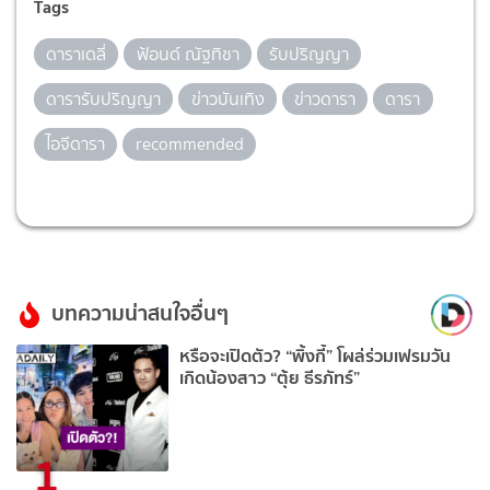
Tags
ดาราเดลี่
ฟ้อนด์ ณัฐทิชา
รับปริญญา
ดารารับปริญญา
ข่าวบันเทิง
ข่าวดารา
ดารา
ไอจีดารา
recommended
บทความน่าสนใจอื่นๆ
หรือจะเปิดตัว? “พิ้งกี้” โผล่ร่วมเฟรมวัน
เกิดน้องสาว “ตุ้ย ธีรภัทร์”
1