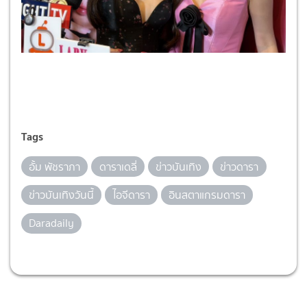
Tags
อั้ม พัชราภา
ดาราเดลี่
ข่าวบันเทิง
ข่าวดารา
ข่าวบันเทิงวันนี้
ไอจีดารา
อินสตาแกรมดารา
Daradaily