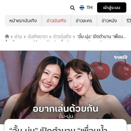
TH
เข้าสู่ระบบ
หน้าแรกบันเทิง
ข่าวบันเทิง
ข่าวละคร
ข่าวหนัง
รี
อ่าน
บันเทิงดารา
ข่าวบันเทิง
“อั้ม-นุ่น” เปิดตำนาน “เพื่อน
น้ำ-เพื่อนริน” ยินดีคืนจอคู่กันอีกครั้ง อ้อนนายทุนทุ่มทุนสร้าง
“อั้ม-นุ่น” เปิดตำนาน “เพื่อนน้ำ-