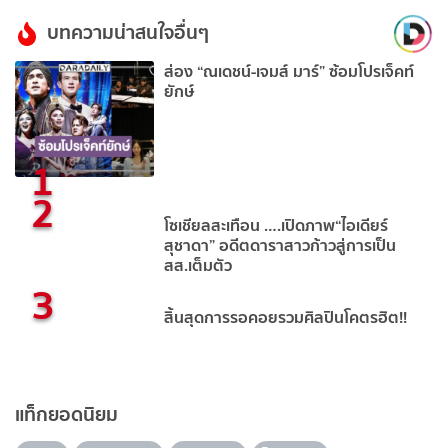
บทความน่าสนใจอื่นๆ
ส่อง “ณเดชน์-เจมส์ มาร์” ซ้อมโปรเจ็คท์
ยักษ์
1
2
โซเชียลสะเทือน ….เปิดภาพ“ไอเดียร์
สุชาดา” อดีตดาราสาวก้าวสู่การเป็น
สส.เต็มตัว
3
สิ้นสุดการรอคอยรวมศิลปินโคตรฮิต!!
แท็กยอดนิยม