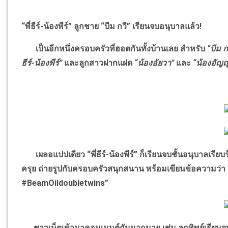
“พี่ธีร์-น้องพีร์” ลูกชาย “บีม กวี” เรียนจบอนุบาลแล้ว!
เป็นอีกหนึ่งครอบครัวที่ฮอตกันทั้งบ้านเลย สำหรับ
“บีม ก
ธีร์-น้องพีร์”
และลูกสาวฝากแฝด
“น้องอัยวา”
และ
“น้องอัญ
เผลอแปปเดียว “พี่ธีร์-น้องพีร์” ก็เรียนจบชั้นอนุบาลเรียบร
ครุย ถ่ายรูปกับครอบครัวสนุกสนาน พร้อมเขียนข้อความว่า
#BeamOildoubletwins”
ชาวเน็ตเข้ามาคอมเมนต์กันมากมาย เช่น ลูกทิพย์เรียนจบแล้ว