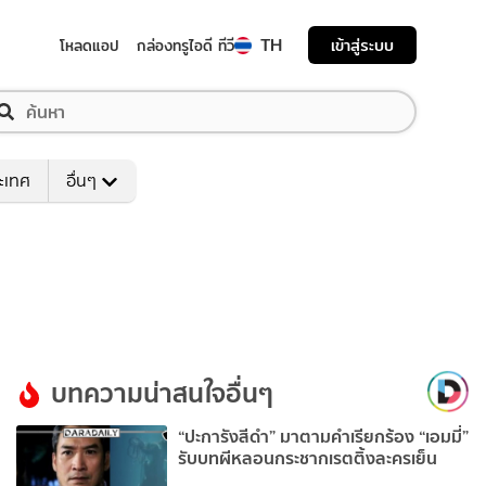
TH
เข้าสู่ระบบ
โหลดแอป
กล่องทรูไอดี ทีวี
ระเทศ
อื่นๆ
บทความน่าสนใจอื่นๆ
“ปะการังสีดำ” มาตามคำเรียกร้อง “เอมมี่”
รับบทผีหลอนกระชากเรตติ้งละครเย็น