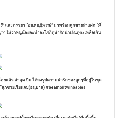
วี”
และภรรยา
“ออย อฏิพรณ์”
มาพร้อมลูกชายฝาแฝด
“พี่
ญา”
ไม่ว่าหนูน้อยจะทำอะไรก็ดูน่ารักน่าเอ็นดูซะเหลือเกิน
้อยแล้ว ล่าสุด บีม ได้ลงรูปความน่ารักของลูกๆที่อยู่ในชุด
 “ลูกชายเรียนจบ(อนุบาล) #beamoiltwinbabies
 ดูยูทูปน้ำตาไหลเลยครับ เลี้ยงมากับมือ(ทีมนิ้วจิ้ม