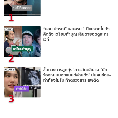
1
“บอย ปกรณ์” เผยครบ 1 ปีแม่จากไปยัง
คิดถึง เตรียมทำบุญ เสียดายอดดูละคร
เวที
2
ช็อกวงการลูกทุ่ง! สาวอัดคลิปแฉ “นัก
ร้องหนุ่มบอยแบนด์ค่ายดัง” ปมคบซ้อน-
ทำท้องไม่รับ ท้าตรวจสารเสพติด
3