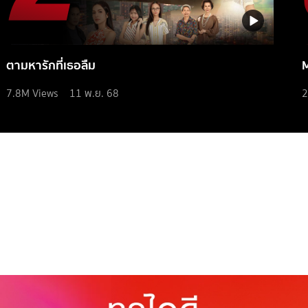
ตามหารักที่เธอลืม
7.8M
Views
11 พ.ย. 68
2