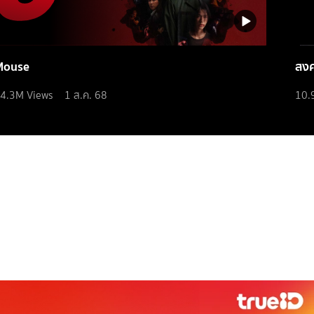
Mouse
สง
4.3M
Views
1 ส.ค. 68
10.