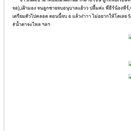
จอ),เฝ้ามอง จนลูกชายจบอนุบาลแย้วว ปลื้มค่ะ พี่ธีร์น้องพีร์
เตรียมตัวไปคลอด ตอนนี้จบ อ แล้วง่าาา ไม่อยากให้โตเลย 
#น้ำตาจะไหล ฯลฯ