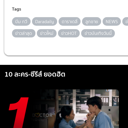
Tags
บีม กวี
Daradaily
ดาราเดลี่
ลูกชาย
NEWS
ข
ข่าวล่าสุด
ข่าวใหม่
ข่าวHOT
ข่าวบันเทิงวันนี้
10 ละคร-ซีรีส์ ยอดฮิต