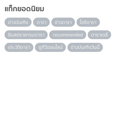
แท็กยอดนิยม
ข่าวบันเทิง
ดารา
ข่าวดารา
ไอจีดารา
อินสตราแกรมดารา
recommended
ดาราเดลี่
ประวัติดารา
ดูทีวีออนไลน์
ข่าวบันเทิงวันนี้