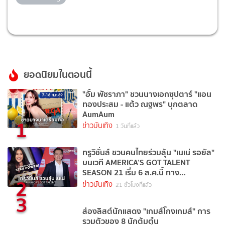
ยอดนิยมในตอนนี้
"อั้ม พัชราภา" ชวนนางเอกซุปตาร์ "แอน
ทองประสม - แต้ว ณฐพร" บุกตลาด
AumAum
1
ข่าวบันเทิง
1 วันที่แล้ว
ทรูวิชั่นส์ ชวนคนไทยร่วมลุ้น "เนเน่ รอยัล"
บนเวที AMERICA’S GOT TALENT
SEASON 21 เริ่ม 6 ส.ค.นี้ ทาง
2
TrueVisions NOW
ข่าวบันเทิง
21 ชั่วโมงที่แล้ว
3
ส่องลิสต์นักแสดง "เกมส์โกงเกมส์" การ
รวมตัวของ 8 นักต้มตุ๋น