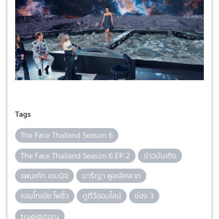
Tags
The Face Thailand Season 6
The Face Thailand Season 6 EP.2
ข่าวบันเทิง
แพนเค้ก เขมนิจ
มารีญา พูลเลิศลาภ
แอนโทเนีย โพซิ้ว
ดูทีวีออนไลน์
ช่อง 3
trueidstory