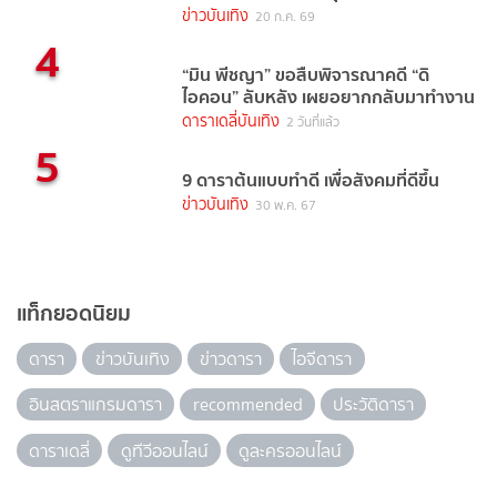
ข่าวบันเทิง
20 ก.ค. 69
4
“มิน พีชญา” ขอสืบพิจารณาคดี “ดิ
ไอคอน” ลับหลัง เผยอยากกลับมาทำงาน
ดาราเดลี่บันเทิง
2 วันที่แล้ว
5
9 ดาราต้นแบบทำดี เพื่อสังคมที่ดีขึ้น
ข่าวบันเทิง
30 พ.ค. 67
แท็กยอดนิยม
ดารา
ข่าวบันเทิง
ข่าวดารา
ไอจีดารา
อินสตราแกรมดารา
recommended
ประวัติดารา
ดาราเดลี่
ดูทีวีออนไลน์
ดูละครออนไลน์