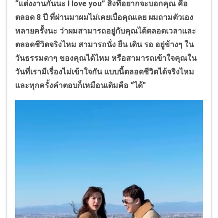
“แต่งงานกันนะ I love you” สิ่งที่อยากจะบอกคุณ คือ
ตลอด 8 ปี ที่ผ่านมาผมไม่เคยเบื่อคุณเลย ผมถามตัวเอง
หลายครั้งนะ ว่าผมสามารถอยู่กับคุณได้ตลอดเวลาและ
ตลอดชีวิตจริงไหม สามารถนั่ง ยืน เดิน รอ อยู่ข้างๆ ใน
วันธรรมดาๆ ของคุณได้ไหม หรือสามารถเข้าใจคุณใน
วันที่เรามีเรื่องไม่เข้าใจกัน แบบนี้ตลอดชีวิตได้จริงไหม
และทุกครั้งคำตอบก็เหมือนเดิมคือ “ได้”