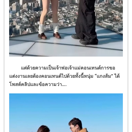
แต่ด้วยความเป็นเจ้าพ่อเจ้าแม่คอนเทนต์การขอ
แต่งงานเลยต้องคอนเทนต์ไปด้วยทั้งนี้หนุ่ม “แกงส้ม” ได้
โพสต์คลิปและข้อความว่า….