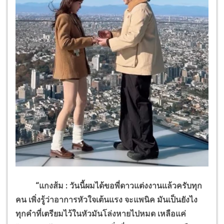
“แกงส้ม : วันนี้ผมได้ขอพี่ดาวแต่งงานแล้วครับทุก
คน เพิ่งรู้ว่าอาการหัวใจเต้นแรง จะแพนิค มันเป็นยังไง
ทุกคำที่เตรียมไว้ในหัวมันโล่งหายไปหมด เหลือแค่