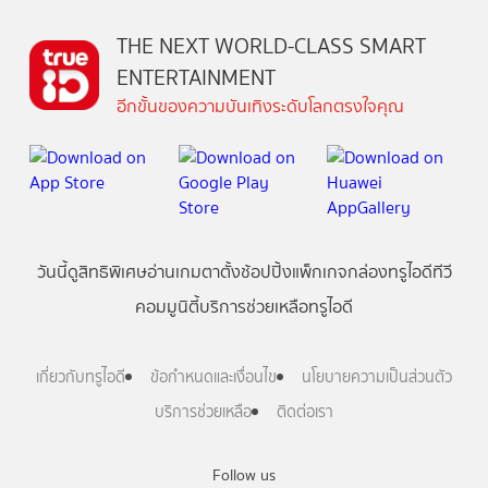
THE NEXT WORLD-CLASS SMART
ENTERTAINMENT
อีกขั้นของความบันเทิงระดับโลกตรงใจคุณ
วันนี้
ดู
สิทธิพิเศษ
อ่าน
เกม
ตาตั้ง
ช้อปปิ้ง
แพ็กเกจ
กล่องทรูไอดีทีวี
คอมมูนิตี้
บริการช่วยเหลือทรูไอดี
เกี่ยวกับทรูไอดี
ข้อกำหนดและเงื่อนไข
นโยบายความเป็นส่วนตัว
บริการช่วยเหลือ
ติดต่อเรา
Follow us