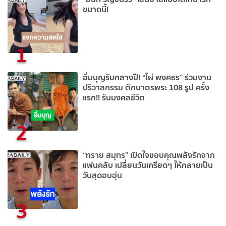
ขนาดนี้!
1
อิ่มบุญรับกลางปี! “ไผ่ พงศธร” ร่วมงาน
ปริวาสกรรม ตักบาตรพระ 108 รูป ครั้ง
แรก!! รับมงคลชีวิต
2
“ทราย สมุทร” เปิดใจขอบคุณพลังรักจาก
แฟนคลับ เปลี่ยนวันเครียดๆ ให้กลายเป็น
วันสุดอบอุ่น
3