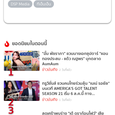
DSP Media
ทีเอ็นเอ็น
ยอดนิยมในตอนนี้
"อั้ม พัชราภา" ชวนนางเอกซุปตาร์ "แอน
ทองประสม - แต้ว ณฐพร" บุกตลาด
AumAum
1
ข่าวบันเทิง
2 วันที่แล้ว
ทรูวิชั่นส์ ชวนคนไทยร่วมลุ้น "เนเน่ รอยัล"
บนเวที AMERICA’S GOT TALENT
SEASON 21 เริ่ม 6 ส.ค.นี้ ทาง
2
TrueVisions NOW
ข่าวบันเทิง
1 วันที่แล้ว
3
สุดเศร้าพบร่าง "เต้ ดราก้อนไฟว์" เสีย