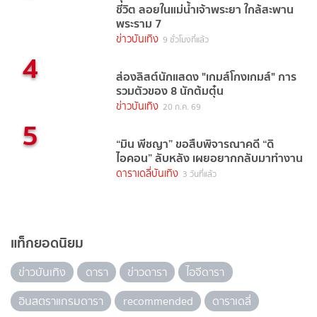
ชีวิต ลอยในแม่น้ำเจ้าพระยา ใกล้สะพาน
พระราม 7
ข่าวบันเทิง
9 ชั่วโมงที่แล้ว
4
ส่องลิสต์นักแสดง "เกมส์โกงเกมส์" การ
รวมตัวของ 8 นักต้มตุ๋น
ข่าวบันเทิง
20 ก.ค. 69
5
“มิน พีชญา” ขอสืบพิจารณาคดี “ดิ
ไอคอน” ลับหลัง เผยอยากกลับมาทำงาน
ดาราเดลี่บันเทิง
3 วันที่แล้ว
แท็กยอดนิยม
ข่าวบันเทิง
ดารา
ข่าวดารา
ไอจีดารา
อินสตราแกรมดารา
recommended
ดาราเดลี่