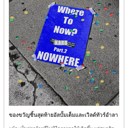
ของขวัญชิ้นสุดท้ายอัลบั้มเต็มและเวิลด์ทัวร์อำลา