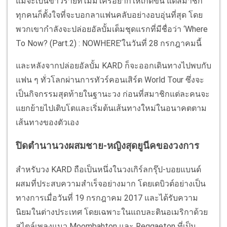
แม้จะเป็นข่าวร้ายที่ไม่มีใครอยากให้เกิดขึ้น แต่สมาชิก
ทุกคนก็ตั้งใจที่จะบอกลาแฟนคลับอย่างอบอุ่นที่สุด โดย
พวกเขากำลังจะปล่อยอัลบั้มเต็มชุดแรกที่มีชื่อว่า ‘Where
To Now? (Part.2) : NOWHERE’ในวันที่ 28 กรกฎาคมนี้
และหลังจากปล่อยอัลบั้ม KARD ก็จะออกเดินทางไปพบกับ
แฟน ๆ ทั่วโลกผ่านการทัวร์คอนเสิร์ต World Tour ซึ่งจะ
เป็นกิจกรรมสุดท้ายในฐานะวง ก่อนที่สมาชิกแต่ละคนจะ
แยกย้ายไปเติบโตและเริ่มต้นเส้นทางใหม่ในอนาคตตาม
เส้นทางของตัวเอง
ปิดตำนานวงผสมชาย-หญิงสุดยูนีคของวงการ
สำหรับวง KARD ถือเป็นหนึ่งในวงเกิร์ลกรุ๊ป-บอยแบนด์
ผสมที่ประสบความสำเร็จอย่างมาก โดยเดบิวต์อย่างเป็น
ทางการเมื่อวันที่ 19 กรกฎาคม 2017 และได้รับความ
นิยมในต่างประเทศ โดยเฉพาะในแถบละตินอเมริกาด้วย
สไตล์เพลงแนว Moombahton และ Reggaeton ที่เป็น