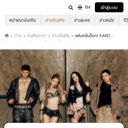
TH
เข้าสู่ระบบ
หน้าแรกบันเทิง
ข่าวบันเทิง
ข่าวละคร
ข่าวหนัง
รี
อ่าน
บันเทิงดารา
ข่าวบันเทิง
แฟนคลับช็อก! KARD
ประกาศยุบวง หลังเดบิวต์นาน 9 ปี