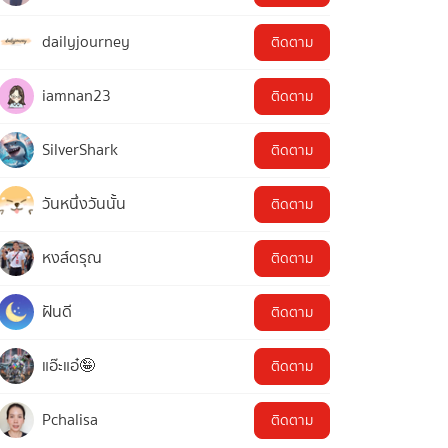
dailyjourney
ติดตาม
iamnan23
ติดตาม
SilverShark
ติดตาม
วันหนึ่งวันนั้น
ติดตาม
หงส์ดรุณ
ติดตาม
ฝันดี
ติดตาม
แอ๊ะแอ๋🤪
ติดตาม
Pchalisa
ติดตาม