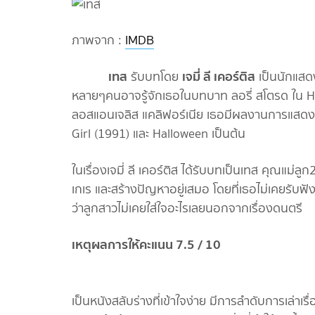
ภาพจาก :
IMDB
เทส
เจมี่ ลี
เคอร์ติส
รับบทโดย
เป็นนักแสดง
หลายๆคนอาจรู้จักเธอในบทบาท ลอรี่ สโตรด ใน Hal
ลอสแอนเจลิส แคลิฟอร์เนีย เธอมีผลงานการแสดงม
Girl (1991) และ Halloween เป็นต้น
ในเรื่องเจมี่ ลี เคอร์ติส ได้รับบทเป็นเทส คุณแม่ล
เกเร และสร้างปัญหาอยู่เสมอ โดยที่เธอไม่เคยรับฟัง
ว่าลูกสาวไม่เคยใส่ใจอะไรเลยนอกจากเรื่องดนตรี
เหตุผลการให
เป็นหนังสลับร่างที่เข้าใจง่าย มีการลำดับการเล่าเรื่