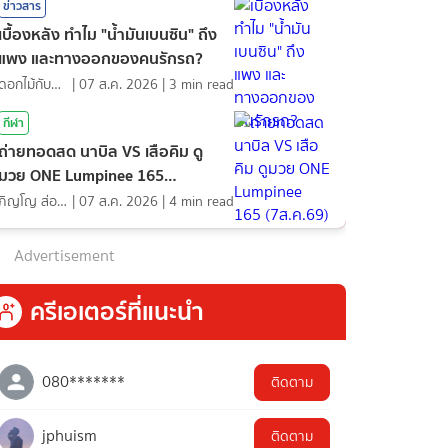
ข่าวสาร
เบื้องหลัง ทำไม "น้ำมันเบนซิน" ถึง
แพง และทางออกของคนรักรถ?
ดอกไม้กับสายน้ำ
|
07 ส.ค. 2026
|
3
min read
กีฬา
ถ่ายทอดสด นาบิล VS เสือคิม ดู
มวย ONE Lumpinee 165
(7ส.ค.69)
ภิญโญ ส่องแสง
|
07 ส.ค. 2026
|
4
min read
Advertisement
ครีเอเตอร์ที่แนะนำ
080*******
ติดตาม
jphuism
ติดตาม