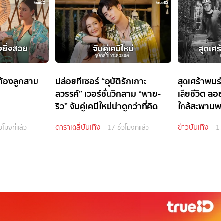
ท้องลูกสาม
ปล่อยทีเซอร์ “อุบัติรักเกาะ
สุดเศร้าพบร
สวรรค์” เวอร์ชั่นวิกสาม “พาย-
เสียชีวิต ล
ริว” จับคู่เคมีใหม่น่าดูกว่าที่คิด
ใกล้สะพานพ
ดาราเดลี่บันเทิง
ข่าวบันเทิง
วโมงที่แล้ว
17 ชั่วโมงที่แล้ว
17