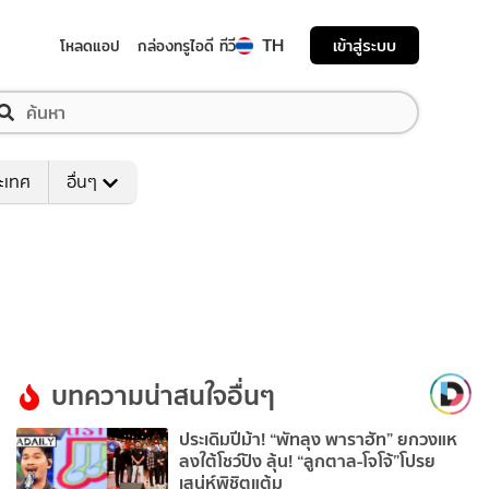
TH
เข้าสู่ระบบ
โหลดแอป
กล่องทรูไอดี ทีวี
ระเทศ
อื่นๆ
บทความน่าสนใจอื่นๆ
ประเดิมปีม้า! “พัทลุง พาราฮัท” ยกวงแห
ลงใต้โชว์ปัง ลุ้น! “ลูกตาล-โจโจ้”โปรย
เสน่ห์พิชิตแต้ม