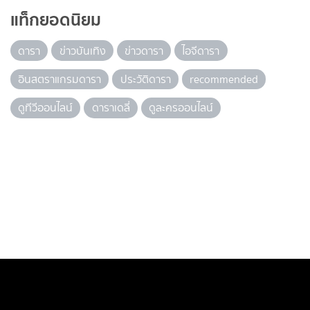
แท็กยอดนิยม
ดารา
ข่าวบันเทิง
ข่าวดารา
ไอจีดารา
อินสตราแกรมดารา
ประวัติดารา
recommended
ดูทีวีออนไลน์
ดาราเดลี่
ดูละครออนไลน์