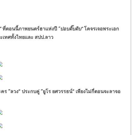
”
ที่ตอนนี้ภาพยนตร์ฮาแห่งปี
“ปอบดิ๊บดิบ”
โคจรเจอพระเอก
ะเทศทั้งไทยและ สปป.ลาว
วง” ประกบคู่ “ยูโร ยศวรรธน์” เพียงไม่กี่ตอนจะลาจอ