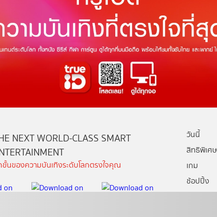
วันนี้
HE NEXT WORLD-CLASS SMART
สิทธิพิเศษ
NTERTAINMENT
ีกขั้นของความบันเทิงระดับโลกตรงใจคุณ
เกม
ช้อปปิ้ง
กล่องทรูไอ
บริการช่ว