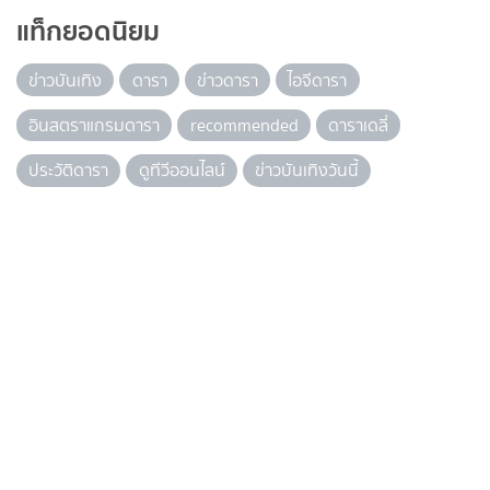
แท็กยอดนิยม
ข่าวบันเทิง
ดารา
ข่าวดารา
ไอจีดารา
อินสตราแกรมดารา
recommended
ดาราเดลี่
ประวัติดารา
ดูทีวีออนไลน์
ข่าวบันเทิงวันนี้