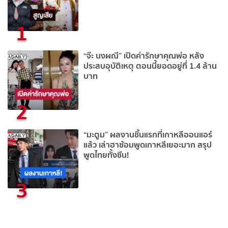
1
“จ๊ะ นงผณี” เปิดค่ารักษาคุณพ่อ หลัง
ประสบอุบัติเหตุ ตอนนี้ยอดอยู่ที่ 1.4 ล้าน
บาท
2
“มะตูม” ผลงานชิ้นแรกที่เกาหลีออนแอร์
แล้ว เล่าฮาซ้อมพูดเกาหลีเยอะมาก สรุป
พูดไทยทั้งซีน!
3