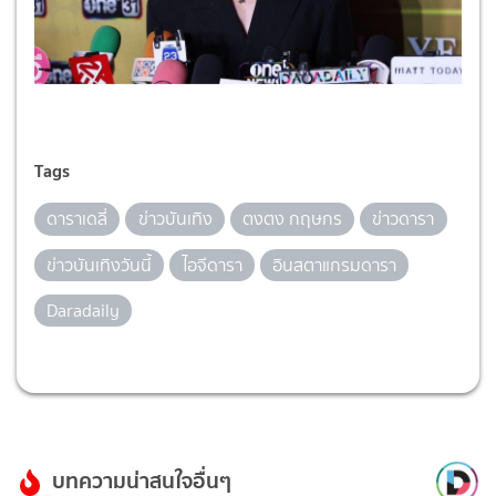
Tags
ดาราเดลี่
ข่าวบันเทิง
ตงตง กฤษกร
ข่าวดารา
ข่าวบันเทิงวันนี้
ไอจีดารา
อินสตาแกรมดารา
Daradaily
บทความน่าสนใจอื่นๆ