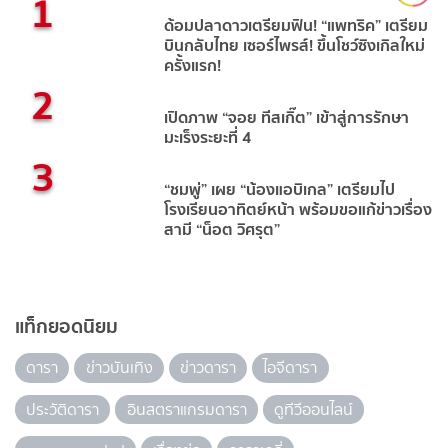
1
ด้อมปลาดาวเตรียมฟิน! “แพทริค” เตรียม
บินกลับไทย เซอร์ไพรส์! ขึ้นโชว์ซิงเกิลใหม่
ครั้งแรก!
2
เปิดภาพ “จอย ทีสเกิ๊ต” เข้าสู่การรักษา
มะเร็งระยะที่ 4
3
“ชมพู่” เผย “น้องแอบิเกล” เตรียมไป
โรงเรียนอาทิตย์หน้า พร้อมขอแก้ข่าวเรื่อง
สามี “น็อต วิศรุต”
แท็กยอดนิยม
ดารา
ข่าวบันเทิง
ข่าวดารา
ไอจีดารา
ประวัติดารา
อินสตราแกรมดารา
ดูทีวีออนไลน์