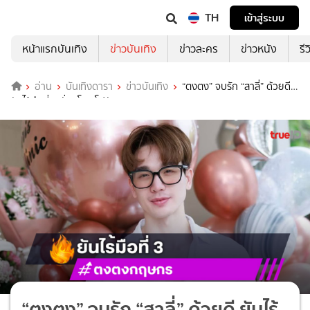
TH
เข้าสู่ระบบ
หน้าแรกบันเทิง
ข่าวบันเทิง
ข่าวละคร
ข่าวหนัง
รี
อ่าน
บันเทิงดารา
ข่าวบันเทิง
“ตงตง” จบรัก “สาลี่” ด้วยดี
ยันไร้มือที่ 3 ลั่น! โสด โฟกัสงาน
“ตงตง” จบรัก “สาลี่” ด้วยดี ยันไร้