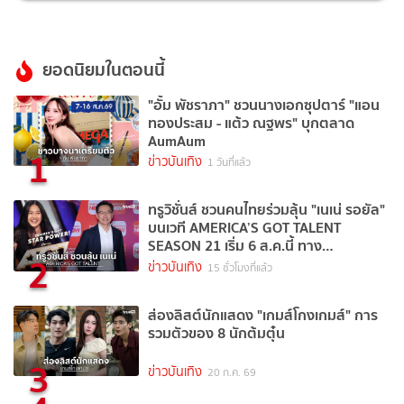
ยอดนิยมในตอนนี้
"อั้ม พัชราภา" ชวนนางเอกซุปตาร์ "แอน
ทองประสม - แต้ว ณฐพร" บุกตลาด
AumAum
1
ข่าวบันเทิง
1 วันที่แล้ว
ทรูวิชั่นส์ ชวนคนไทยร่วมลุ้น "เนเน่ รอยัล"
บนเวที AMERICA’S GOT TALENT
SEASON 21 เริ่ม 6 ส.ค.นี้ ทาง
2
TrueVisions NOW
ข่าวบันเทิง
15 ชั่วโมงที่แล้ว
ส่องลิสต์นักแสดง "เกมส์โกงเกมส์" การ
รวมตัวของ 8 นักต้มตุ๋น
3
ข่าวบันเทิง
20 ก.ค. 69