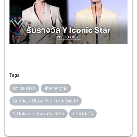
Tags
พาเวล นเรศ
สิงสาลาตาย
Goddess Bless You From Death
Y Universe Awards 2025
ข่าวบันเทิง