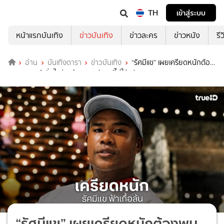
TH
เข้าสู่ระบบ
หน้าแรกบันเทิง
ข่าวบันเทิง
ข่าวละคร
ข่าวหนัง
รี
อ่าน
บันเทิงดารา
ข่าวบันเทิง
“รัศมีแข” เผยเครียดหนักต้อง
พบจิตแพทย์ มั่นใจข่าวลือพรากผู้เยาว์ไม่ใช่ “ต้นหอม”
“รัศมีแข” เผยเครียดหนักต้องพบ