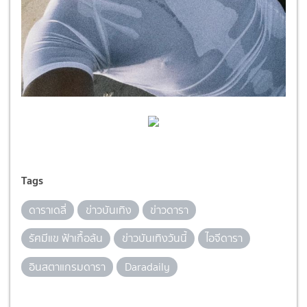
Tags
ดาราเดลี่
ข่าวบันเทิง
ข่าวดารา
รัศมีแข ฟ้าเกื้อล้น
ข่าวบันเทิงวันนี้
ไอจีดารา
อินสตาแกรมดารา
Daradaily