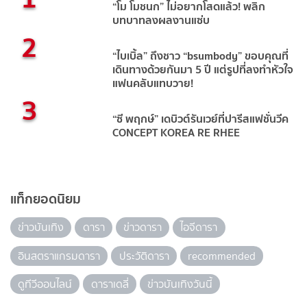
“โม โมชนก” ไม่อยากโสดแล้ว! พลิก
บทบาทลงผลงานแซ่บ
2
“ไบเบิ้ล” ถึงชาว “bsumbody” ขอบคุณที่
เดินทางด้วยกันมา 5 ปี แต่รูปที่ลงทำหัวใจ
แฟนคลับแทบวาย!
3
“ซี พฤกษ์” เดบิวต์รันเวย์ที่ปารีสแฟชั่นวีค
CONCEPT KOREA RE RHEE
แท็กยอดนิยม
ข่าวบันเทิง
ดารา
ข่าวดารา
ไอจีดารา
อินสตราแกรมดารา
ประวัติดารา
recommended
ดูทีวีออนไลน์
ดาราเดลี่
ข่าวบันเทิงวันนี้