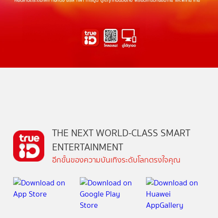
THE NEXT WORLD-CLASS SMART
ENTERTAINMENT
อีกขั้นของความบันเทิงระดับโลกตรงใจคุณ