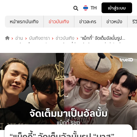
TH
เข้าสู่ระบบ
หน้าแรกบันเทิง
ข่าวบันเทิง
ข่าวละคร
ข่าวหนัง
รี
อ่าน
บันเทิงดารา
ข่าวบันเทิง
“แม็กกี้” จัดเต็มอัลบั้มรูป
“บาส” พร้อมคำอวยพรวันเกิดคนน้องที่อ่านแล้วต้องบอกว่าน่ารักอ่ะ!
“แม็กกี้” จัดเต็มอัลบั้มรูป “บาส”