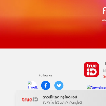
T
E
Follow us
อ
Copyright © True Digital Group Company Limited.
ดาวน์โหลด ทรูไอดีแอป
All rights reserved
สัมผัสโลกไร้ขีดจำกัดกับทรูไอดี