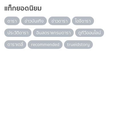
แท็กยอดนิยม
ดารา
ข่าวบันเทิง
ข่าวดารา
ไอจีดารา
ประวัติดารา
อินสตราแกรมดารา
ดูทีวีออนไลน์
ดาราเดลี่
recommended
trueidstory