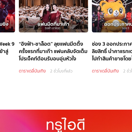
Week 9
“อิงฟ้า-ชาล็อต” ลุยแฟนมีตติ้ง
ช่อง 3 ออกประกาศ
้าสู่
ครั้งแรกที่มาเก๊า แฟนคลับจัดเต็ม
ลิขสิทธิ์ นำคาแรก
โปรเจ็คท์ต้อนรับอบอุ่นหัวใจ
ไปทำสินค้าขายโดยไม
อนุญาต
ดาราเดลี่บันเทิง
ดาราเดลี่บันเทิง
2 ชั่วโมงที่แล้ว
2 ชั่ว