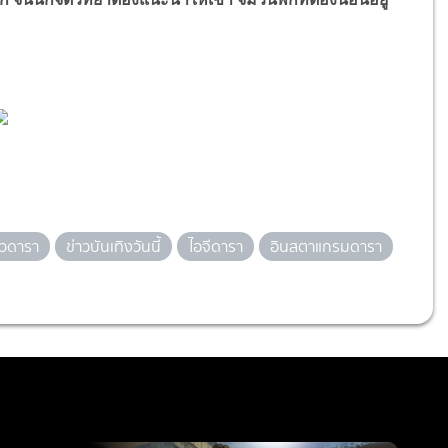
าวดารา
ข่าวบันเทิงวันนี้
ไอจีดารา
อินสตาแกรมดารา