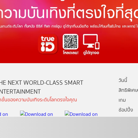
วันนี้
HE NEXT WORLD-CLASS SMART
สิทธิพิเศษ
NTERTAINMENT
ีกขั้นของความบันเทิงระดับโลกตรงใจคุณ
เกม
ช้อปปิ้ง
กล่องทรูไอ
บริการช่ว