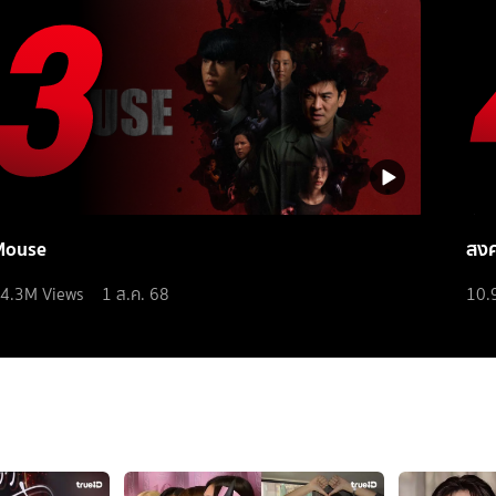
Mouse
สง
4.3M
Views
1 ส.ค. 68
10.