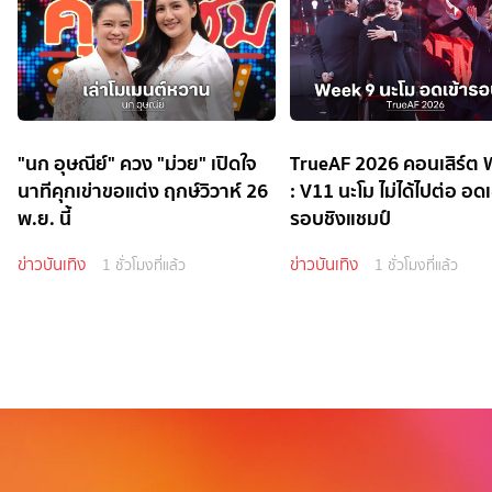
"นก อุษณีย์" ควง "ม่วย" เปิดใจ
TrueAF 2026 คอนเสิร์ต 
นาทีคุกเข่าขอแต่ง ฤกษ์วิวาห์ 26
: V11 นะโม ไม่ได้ไปต่อ อดเข
พ.ย. นี้
รอบชิงแชมป์
ข่าวบันเทิง
ข่าวบันเทิง
1 ชั่วโมงที่แล้ว
1 ชั่วโมงที่แล้ว