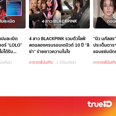
ปมละเมิด
4 สาว BLACKPINK รวมตัวไลฟ์
“นิว นภัสสร
เตอร์ “LOLO”
สดฉลองครบรอบเดบิวต์ 10 ปี “ลิ
ประเด็นดารา
่ได้รับ
ซ่า” ร่ายยาวความในใจ
แอบแซ่บนักธ
ดาราเดลี่บันเทิง
ดาราเดลี่บันเทิ
โมงที่แล้ว
2 ชั่วโมงที่แล้ว