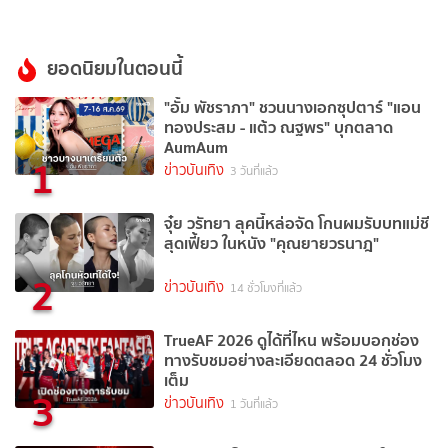
ยอดนิยมในตอนนี้
"อั้ม พัชราภา" ชวนนางเอกซุปตาร์ "แอน
ทองประสม - แต้ว ณฐพร" บุกตลาด
AumAum
1
ข่าวบันเทิง
3 วันที่แล้ว
จุ๋ย วรัทยา ลุคนี้หล่อจัด โกนผมรับบทแม่ชี
สุดเฟี้ยว ในหนัง "คุณยายวรนาฎ"
2
ข่าวบันเทิง
14 ชั่วโมงที่แล้ว
TrueAF 2026 ดูได้ที่ไหน พร้อมบอกช่อง
ทางรับชมอย่างละเอียดตลอด 24 ชั่วโมง
เต็ม
3
ข่าวบันเทิง
1 วันที่แล้ว