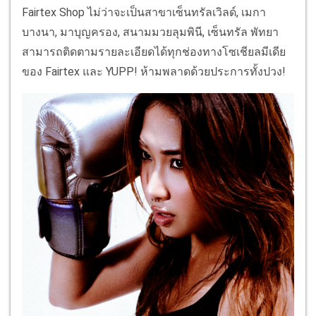
Fairtex Shop ไม่ว่าจะเป็นสาขาเซ็นทรัลเวิลด์, เมกา
บางนา, มาบุญครอง, สนามมวยลุมพินี, เซ็นทรัล พัทยา
สามารถติดตามรายละเอียดได้ทุกช่องทางโซเชียลมีเดีย
ของ Fairtex และ YUPP! ห้ามพลาดด้วยประการทั้งปวง!