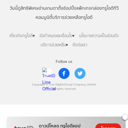
วันนี้
ดู
สิทธิพิเศษ
อ่าน
เกม
ตาตั้ง
ช้อปปิ้ง
แพ็กเกจ
กล่องทรูไอดีทีวี
คอมมูนิตี้
บริการช่วยเหลือทรูไอดี
เกี่ยวกับทรูไอดี
ข้อกำหนดและเงื่อนไข
นโยบายความเป็นส่วนตัว
บริการช่วยเหลือ
ติดต่อเรา
Follow us
Copyright © True Digital Group Company Limited.
All rights reserved
ดาวน์โหลด ทรูไอดีแอป