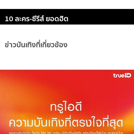
10 ละคร-ซีรีส์ ยอดฮิต
ข่าวบันเทิงที่เกี่ยวข้อง