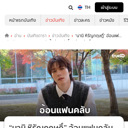
TH
เข้าสู่ระบบ
หน้าแรกบันเทิง
ข่าวบันเทิง
ข่าวละคร
ข่าวหนัง
รี
อ่าน
บันเทิงดารา
ข่าวบันเทิง
“นานิ หิรัญกฤษฎิ์” อ้อนแฟน
คลับฝากติดตาม Tiktok อันใหม่ ทุกประโยคอ่านแล้วเอ็นดู!
“นานิ หิรัญกฤษฎิ์” อ้อนแฟนคลับ