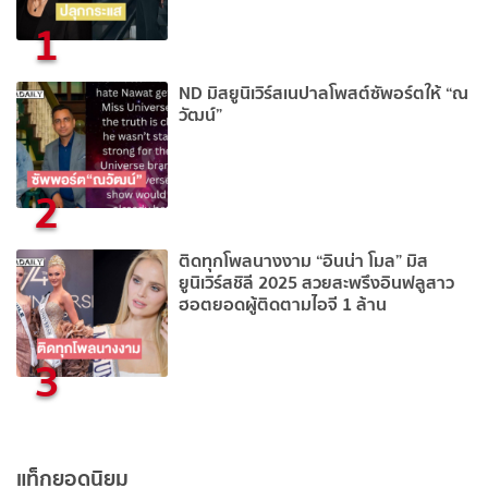
1
ND มิสยูนิเวิร์สเนปาลโพสต์ซัพอร์ตให้ “ณ
วัฒน์”
2
ติดทุกโพลนางงาม “อินน่า โมล” มิส
ยูนิเวิร์สชิลี 2025 สวยสะพรึงอินฟลูสาว
ฮอตยอดผู้ติดตามไอจี 1 ล้าน
3
แท็กยอดนิยม