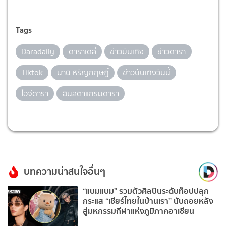
Tags
Daradaily
ดาราเดลี่
ข่าวบันเทิง
ข่าวดารา
Tiktok
นานิ หิรัญกฤษฎิ์
ข่าวบันเทิงวันนี้
ไอจีดารา
อินสตาแกรมดารา
บทความน่าสนใจอื่นๆ
“แบมแบม” รวมตัวศิลปินระดับท็อปปลุก
กระแส “เชียร์ไทยในบ้านเรา” นับถอยหลัง
สู่มหกรรมกีฬาแห่งภูมิภาคอาเซียน