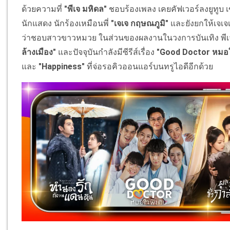
ด้วยความที่
"พีเจ มหิดล"
ชอบร้องเพลง เคยคัฟเวอร์ลงยูทูบ 
นักแสดง นักร้องเหมือนพี่
"เจเจ กฤษณภูมิ"
และยังยกให้เจเจเ
ว่าชอบสาวขาวหมวย ในส่วนของผลงานในวงการบันเทิง พีเจ
ล้างเมือง"
และปัจจุบันกำลังมีซีรีส์เรื่อง
"Good Doctor หมอ
และ
"Happiness"
ที่จ่อรอคิวออนแอร์บนทรูไอดีอีกด้วย