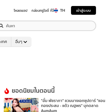
TH
เข้าสู่ระบบ
โหลดแอป
กล่องทรูไอดี ทีวี
ระเทศ
อื่นๆ
ยอดนิยมในตอนนี้
"อั้ม พัชราภา" ชวนนางเอกซุปตาร์ "แอน
ทองประสม - แต้ว ณฐพร" บุกตลาด
AumAum