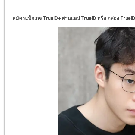
สมัครแพ็กเกจ TrueID+ ผ่านแอป TrueID หรือ กล่อง TrueI