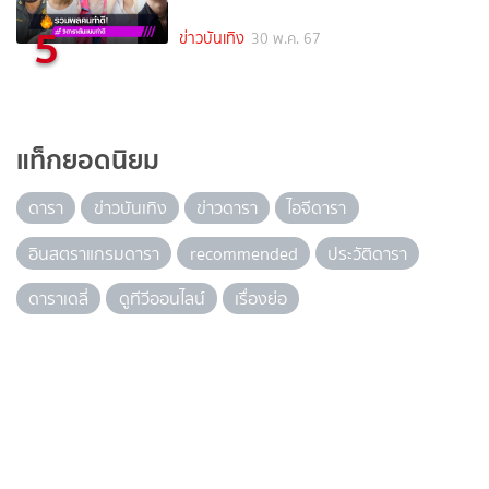
5
ข่าวบันเทิง
30 พ.ค. 67
แท็กยอดนิยม
ดารา
ข่าวบันเทิง
ข่าวดารา
ไอจีดารา
อินสตราแกรมดารา
recommended
ประวัติดารา
ดาราเดลี่
ดูทีวีออนไลน์
เรื่องย่อ