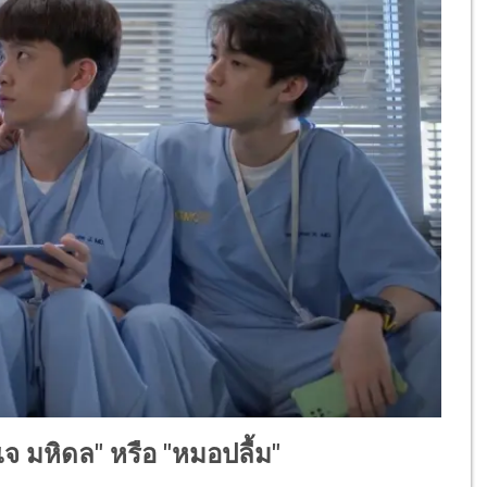
จ มหิดล" หรือ "หมอปลื้ม"