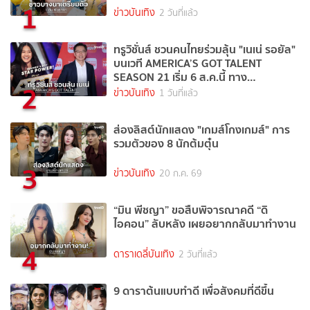
1
ข่าวบันเทิง
2 วันที่แล้ว
ทรูวิชั่นส์ ชวนคนไทยร่วมลุ้น "เนเน่ รอยัล"
บนเวที AMERICA’S GOT TALENT
SEASON 21 เริ่ม 6 ส.ค.นี้ ทาง
2
TrueVisions NOW
ข่าวบันเทิง
1 วันที่แล้ว
ส่องลิสต์นักแสดง "เกมส์โกงเกมส์" การ
รวมตัวของ 8 นักต้มตุ๋น
3
ข่าวบันเทิง
20 ก.ค. 69
“มิน พีชญา” ขอสืบพิจารณาคดี “ดิ
ไอคอน” ลับหลัง เผยอยากกลับมาทำงาน
4
ดาราเดลี่บันเทิง
2 วันที่แล้ว
9 ดาราต้นแบบทำดี เพื่อสังคมที่ดีขึ้น