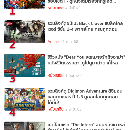
ขอบเขต Ⅰ - ดูหนังเต็มเรื่องที่ทรูไอดี
1
(Movie of the Day)
หนังเอเชีย
4 วันที่แล้ว
รวมลิงค์ดูอนิเมะ Black Clover แบล็คโคล
เวอร์ ซีซั่น 1-4 พากย์ไทย ครบทุกตอน
2
Anime
21 ธ.ค. 68
รีวิวหนัง "Dear You จดหมายรักถึงอาม่า"
หนังชีวิตธรรมดา..ดูไปดูมาน้ำตาก็ไหล
3
หนังเอเชีย
1 วันที่แล้ว
รวมลิงค์ดู Digimon Adventure ดิจิมอน
แอดเวนเจอร์ ปี 1-3 ดูออนไลน์ทุกตอน
ได้ที่นี่!
4
หนังเอเชีย
2 พ.ย. 63
เปิดโฉมแรก "The Intern" ฉบับหนังเกาหลี