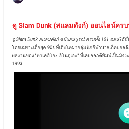
ดู Slam Dunk (สแลมดังก์) ออนไลน์คร
ดู Slam Dunk สแลมดังก์ ฉบับสมบูรณ์ ครบทั้ง 101
ตอนได้ที่นี
โดยเฉพาะเด็กยุค 90s ที่เติบโตมากลุ่มนักกีฬาบาสเก็ตบอลล
ผลงานของ "ทาเคฮิโกะ อิโนอุเอะ" ที่เคยออกตีพิมพ์เป็นมังง
1993