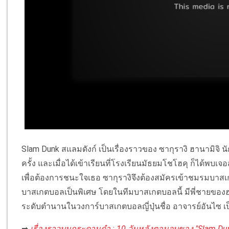
Slam Dunk สแลมดังก์ เป็นเรื่องราวของ ซากุรางิ ฮานามิจิ นัก
ครั้ง และเมื่อได้เข้าเรียนที่โรงเรียนมัธยมโชโฮคุ ก็ได้พบ
เพื่อต้องการชนะใจเธอ ซากุรางิจึงต้องสมัครเข้าชมรมบ
บาสเกตบอลเป็นพิเศษ โดยในทีมบาสเกตบอลนี้ มีพี่ชายของฮาร
ระดับตำนานในวงการ์บาสเกตบอลญี่ปุ่นชื่อ อาจารย์อันไซ เป็
➡
เรื่องราวบนกระดานดำ : 10 วันหลังตอนจบของ "Slam Dunk