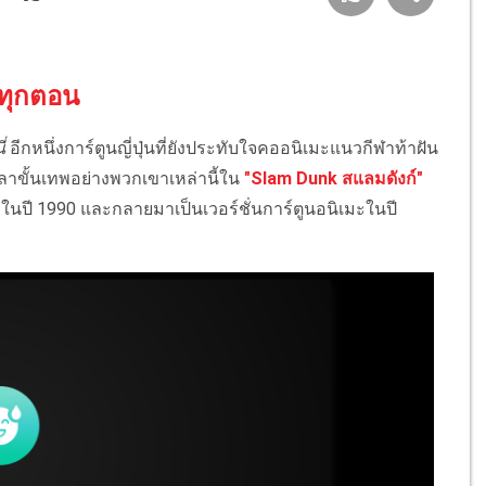
บทุกตอน
่
อีกหนึ่งการ์ตูนญี่ปุ่นที่ยังประทับใจคออนิเมะแนวกีฬาท้าฝัน
ีลาขั้นเทพอย่างพวกเขาเหล่านี้ใน
"Slam Dunk สแลมดังก์"
ะในปี 1990 และกลายมาเป็นเวอร์ชั่นการ์ตูนอนิเมะในปี