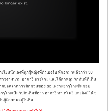
เรียนนักเลงที่ถูกผู้หญิงที่ตัวเองจีบ หักอกมาแล้วกว่า 50
เจอสาวงามนาม อาคางิ ฮารุโกะ และได้ตกหลุมรักทันทีที่เห็น
าสเกตบอลจากการชักชวนของเธอ เพราะฮารุโกะชื่นชอบ
ุโกะเป็นกัปตันทีมชื่อว่า อาคางิ ทาเคโนริ และยังมีโค้ช
นผู้ฝึกสอนอยู่ในทีม
" ที่หลายคนอาจยังไม่รู้