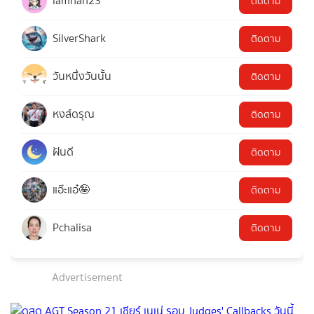
iamnan23
ติดตาม
SilverShark
ติดตาม
วันหนึ่งวันนั้น
ติดตาม
หงส์ดรุณ
ติดตาม
ฝันดี
ติดตาม
แอ๊ะแอ๋🤪
ติดตาม
Pchalisa
ติดตาม
Advertisement