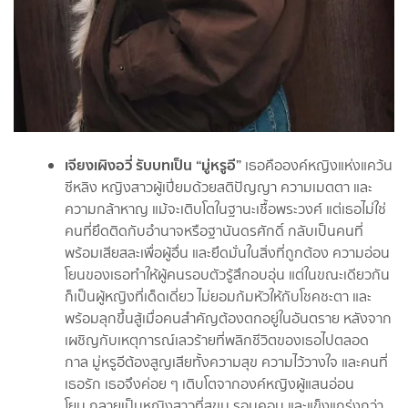
เจียงเผิงอวี่ รับบทเป็น “มู่หรูอี”
เธอคือองค์หญิงแห่งแคว้น
ซีหลิง หญิงสาวผู้เปี่ยมด้วยสติปัญญา ความเมตตา และ
ความกล้าหาญ แม้จะเติบโตในฐานะเชื้อพระวงศ์ แต่เธอไม่ใช่
คนที่ยึดติดกับอำนาจหรือฐานันดรศักดิ์ กลับเป็นคนที่
พร้อมเสียสละเพื่อผู้อื่น และยึดมั่นในสิ่งที่ถูกต้อง ความอ่อน
โยนของเธอทำให้ผู้คนรอบตัวรู้สึกอบอุ่น แต่ในขณะเดียวกัน
ก็เป็นผู้หญิงที่เด็ดเดี่ยว ไม่ยอมก้มหัวให้กับโชคชะตา และ
พร้อมลุกขึ้นสู้เมื่อคนสำคัญต้องตกอยู่ในอันตราย หลังจาก
เผชิญกับเหตุการณ์เลวร้ายที่พลิกชีวิตของเธอไปตลอด
กาล มู่หรูอีต้องสูญเสียทั้งความสุข ความไว้วางใจ และคนที่
เธอรัก เธอจึงค่อย ๆ เติบโตจากองค์หญิงผู้แสนอ่อน
โยน กลายเป็นหญิงสาวที่สุขุม รอบคอบ และแข็งแกร่งกว่า