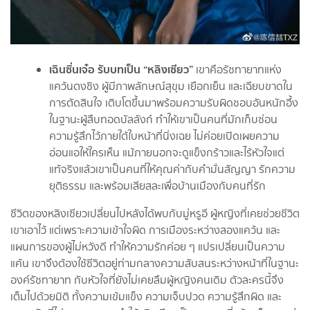
เฉินซิ่นเจ๋อ รับบทเป็น “หลิงเซียว”
เขาคือรัชทายาทแห่ง
แคว้นตงชิง ผู้มีภาพลักษณ์สุขุม เยือกเย็น และเฉียบขาดใน
การตัดสินใจ เติบโตขึ้นมาพร้อมความรับผิดชอบอันหนักอึ้ง
ในฐานะผู้สืบทอดบัลลังก์ ทำให้เขาเป็นคนที่มักเก็บซ่อน
ความรู้สึกไว้ภายใต้ใบหน้าที่นิ่งเฉย ไม่ค่อยเปิดเผยความ
อ่อนแอให้ใครเห็น แม้ภายนอกจะดูแข็งกร้าวและไร้หัวใจแต่
แท้จริงแล้วเขาเป็นคนที่ให้คุณค่ากับคำมั่นสัญญา รักความ
ยุติธรรม และพร้อมเสียสละเพื่อบ้านเมืองกับคนที่รัก
ชีวิตของหลิงเซียวเปลี่ยนไปหลังได้พบกับมู่หรูอี ผู้หญิงที่เคยช่วยชีวิต
เขาเอาไว้ แต่เพราะความเข้าใจผิด การเมืองระหว่างสองแคว้น และ
แผนการของผู้ไม่หวังดี ทำให้ความรักค่อย ๆ แปรเปลี่ยนเป็นความ
แค้น เขาจึงต้องใช้ชีวิตอยู่ท่ามกลางความสับสนระหว่างหน้าที่ในฐานะ
องค์รัชทายาท กับหัวใจที่ยังไม่เคยลืมผู้หญิงคนเดิม ตัวละครนี้จึง
เต็มไปด้วยมิติ ทั้งความเข้มแข็ง ความเจ็บปวด ความรู้สึกผิด และ