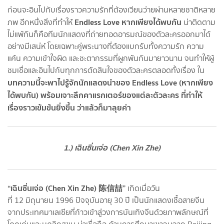
ก่อนจะอินไปกับเรื่องราวความรักที่ต้องเวียนว่ายผ่านหลายชาติหลาย
Endless Love หากเพียงได้พบกัน
ภพ อีกหนึ่งสิ่งที่ทำให้
น่าติดตาม
ไม่แพ้กันก็คือทีมนักแสดงที่ถ่ายทอดอารมณ์ของตัวละครออกมาได้
อย่างมีเสน่ห์ โดยเฉพาะคู่พระนางที่ต้องแบกรับทั้งความรัก ความ
แค้น ความเข้าใจผิด และชะตากรรมที่ผูกพันกันมายาวนาน จนทำให้ผู้
ชมเชื่อและอินไปกับทุกการตัดสินใจของตัวละครตลอดทั้งเรื่อง ใน
บทความนี้จะพาไปรู้จักนักแสดงนำของ Endless Love (หากเพียง
ได้พบกัน) พร้อมเจาะลึกคาแรกเตอร์ของแต่ละตัวละคร ที่ทำให้
เรื่องราวเข้มข้นยิ่งขึ้น ว่าแล้วก็มาลุยค่า
1.) เฉินซิ่นเจ่อ (Chen Xin Zhe)
“เฉินซิ่นเจ่อ (Chen Xin Zhe) 陈信喆”
เกิดเมื่อวัน
ที่ 12 มิถุนายน 1996 ปัจจุบันอายุ 30 ปี เป็นนักแสดงเชื้อสายจีน
จากประเทศมาเลเซียที่ก้าวเข้าสู่วงการบันเทิงจีนด้วยภาพลักษณ์ที่