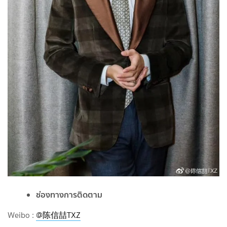
ช่องทางการติดตาม
Weibo :
@陈信喆TXZ