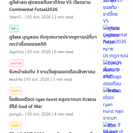
ดูกีฬาสด ฟุตซอลทีมชาติไทย VS เวียดนาม
Continental Futsal2026
SilverShark
|
05 ส.ค. 2026
|
2
min read
กีฬา
ภูริพล บุญสอน กับจุดหมายปรากฏการณ์ที่มา
กกว่าเรื่องของสถิติ
Jaychou
|
05 ส.ค. 2026
|
6
min read
สุขภาพ
รับหน้าฝนกับ 3 งานวิ่งสุดฮอตเดือนสิงหาคม
พบปะกัน
|
05 ส.ค. 2026
|
3
min read
บันเทิง
โซเชียลเดือด! ryan hurst หลุดจากบท Kratos
ซีรีส์ God of War
ponydiary
|
05 ส.ค. 2026
|
4
min read
บันเทิง