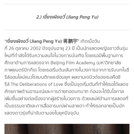
2.) เจี่ยงเผิงอวี่ (Jiang Peng Yu)
“เจี่ยงเผิงอวี่ (Jiang Peng Yu) 蒋鹏宇”
เกิดเมื่อวัน
ที่ 26 ตุลาคม 2002 ปัจจุบันอายุ 23 ปี เป็นนักแสดงหญิงชาวจีนรุ่น
ใหม่ที่กำลังได้รับความสนใจในวงการบันเทิง โดยเธอมีพื้นฐานการ
ศึกษาด้านการแสดงจาก Beijing Film Academy (มหาวิทยาลัย
ภาพยนตร์ปักกิ่ง) โดยเธอเริ่มต้นเส้นทางในวงการจากการรับบทในซี
รีส์ออนไลน์แนวโรแมนติกและย้อนยุค ผลงานเดบิวต์ของเธอคือซี
รีส์ The Deliberations of Love ซึ่งเป็นจุดเริ่มต้นที่ทำให้เธอได้แสดง
ศักยภาพด้านอารมณ์และการถ่ายทอดบทบาท ก่อนจะได้รับโอกาส
เพิ่มขึ้นอย่างต่อเนื่องจากผู้สร้างในวงการ ด้วยเสน่ห์ด้านการแสดงที่
เป็นธรรมชาติและการสื่ออารมณ์ผ่านสายตา ทำให้เธอกลายเป็นนัก
แสดงดาวรุ่งที่น่าจับตามองในยุคปัจจุบัน