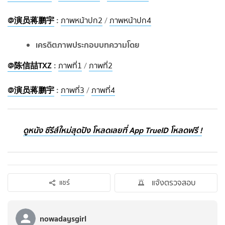
@演员蒋鹏宇
:
ภาพหน้าปก2
/
ภาพหน้าปก4
เครดิตภาพประกอบบทความโดย
@陈信喆TXZ
:
ภาพที่1
/
ภาพที่2
@演员蒋鹏宇
:
ภาพที่3
/
ภาพที่4
ดูหนัง ซีรีส์ใหม่สุดปัง โหลดเลยที่ App TrueID โหลดฟรี !
แจ้งตรวจสอบ
แชร์
nowadaysgirl