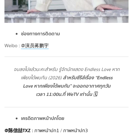
ช่องทางการติดตาม
Weibo :
@演员蒋鹏宇
จบลงไปแล้วนะคะสำหรับ รู้จักนักแสดง Endless Love หาก
สำหรับซีรีส์เรื่อง “Endless
เพียงได้พบกัน (2026)
Love หากเพียงได้พบกัน” จะออกอากาศทุกวัน
เวลา 11:00น.ที่ WeTV เท่านั้น 🗓️
เครดิตภาพหน้าปกโดย
@陈信喆TXZ
:
ภาพหน้าปก1
/
ภาพหน้าปก3