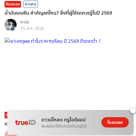
ติดกระแส
ข่าวสาร
น้ำมันเบนซิน สำคัญแค่ไหน? สิ่งที่ผู้ใช้รถควรรู้ในปี 2569
linda
05 ส.ค. 2026
ติดกระแส
ข่าวสาร
ดาวน์โหลด ทรูไอดีแอป
โหลดเลย
เจาะเหตุผล ทำไมราคาทุเรียน ปี 2569 ถึงตกต่ำ ?
สัมผัสโลกไร้ขีดจำกัดกับทรูไอดี
NAT