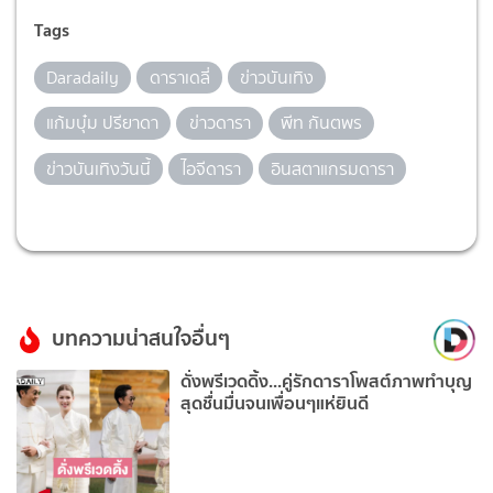
Tags
Daradaily
ดาราเดลี่
ข่าวบันเทิง
แก้มบุ๋ม ปรียาดา
ข่าวดารา
พีท กันตพร
ข่าวบันเทิงวันนี้
ไอจีดารา
อินสตาแกรมดารา
บทความน่าสนใจอื่นๆ
ดั่งพรีเวดดิ้ง...คู่รักดาราโพสต์ภาพทำบุญ
สุดชื่นมื่นจนเพื่อนๆแห่ยินดี