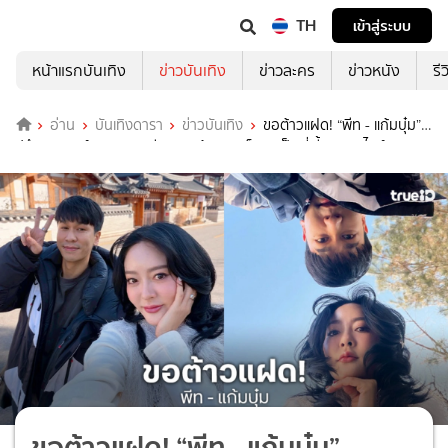
TH
เข้าสู่ระบบ
หน้าแรกบันเทิง
ข่าวบันเทิง
ข่าวละคร
ข่าวหนัง
รี
อ่าน
บันเทิงดารา
ข่าวบันเทิง
ขอต้าวแฝด! “พีท - แก้มบุ๋ม”
ปรึกษาแพทย์วางแผนเตรียมลูกแล้ว ชาวเน็ตรอเป็นพี่เลี้ยงออนไลน์
ขอต้าวแฝด! “พีท - แก้มบุ๋ม”