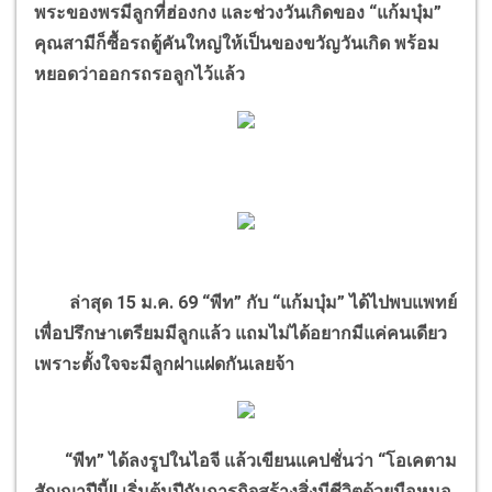
พระของพรมีลูกที่ฮ่องกง และช่วงวันเกิดของ “แก้มบุ๋ม”
คุณสามีก็ซื้อรถตู้คันใหญ่ให้เป็นของขวัญวันเกิด พร้อม
หยอดว่าออกรถรอลูกไว้แล้ว
ล่าสุด 15 ม.ค. 69 “พีท” กับ “แก้มบุ๋ม” ได้ไปพบแพทย์
เพื่อปรึกษาเตรียมมีลูกแล้ว แถมไม่ได้อยากมีแค่คนเดียว
เพราะตั้งใจจะมีลูกฝาแฝดกันเลยจ้า
“พีท” ได้ลงรูปในไอจี แล้วเขียนแคปชั่นว่า “โอเคตาม
สัญญาปีนี้!! เริ่มต้นปีกับภารกิจสร้างสิ่งมีชีวิตด้วยมือหมอ