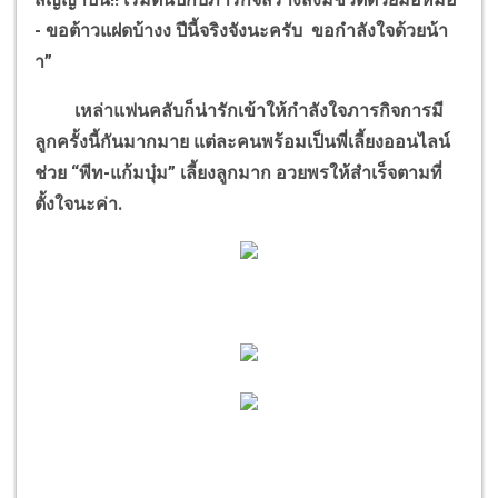
- ขอต้าวแฝดบ้างง ปีนี้จริงจังนะครับ ขอกำลังใจด้วยน้า
า”
เหล่าแฟนคลับก็น่ารักเข้าให้กำลังใจภารกิจการมี
ลูกครั้งนี้กันมากมาย แต่ละคนพร้อมเป็นพี่เลี้ยงออนไลน์
ช่วย “พีท-แก้มบุ๋ม” เลี้ยงลูกมาก อวยพรให้สำเร็จตามที่
ตั้งใจนะค่า.