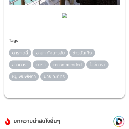
Tags
ดาราเดลี่
ฮาน่า ทัศนาวลัย
ข่าวบันเทิง
ข่าวดารา
ดารา
recommended
ไอจีดารา
หมู พิมพ์ผกา
นาย ณภัทร
บทความน่าสนใจอื่นๆ