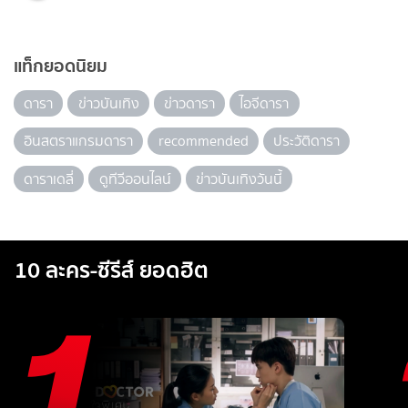
แท็กยอดนิยม
ดารา
ข่าวบันเทิง
ข่าวดารา
ไอจีดารา
อินสตราแกรมดารา
recommended
ประวัติดารา
ดาราเดลี่
ดูทีวีออนไลน์
ข่าวบันเทิงวันนี้
10 ละคร-ซีรีส์ ยอดฮิต