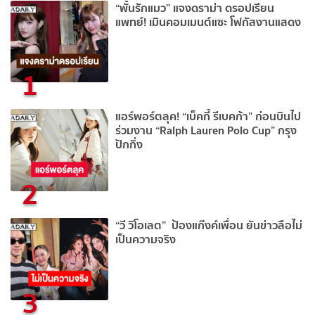
“พั้นรักแมว” แจงดราม่า ดรอปเรียน
แพทย์! เมินคอมเมนต์แซะ โฟกัสงานแสดง
1
แอร์พอร์ตลุค! “เบ็คกี้ รีเบคก้า” ก่อนบินไป
ร่วมงาน “Ralph Lauren Polo Cup” กรุง
ปักกิ่ง
2
“วี วิโอเลต” ป้องแก๊งค์เพื่อน ยันข่าวลือไม่
เป็นความจริง
3