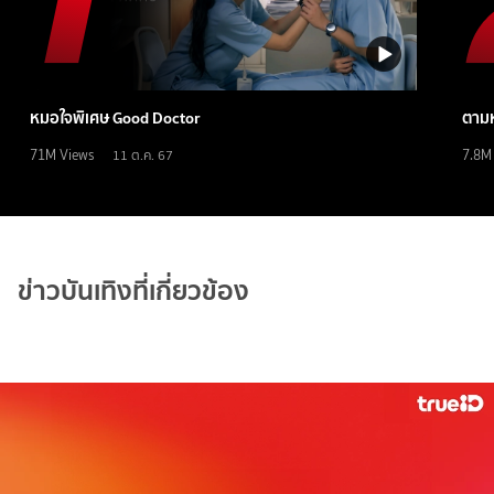
หมอใจพิเศษ Good Doctor
ตามห
71M
Views
7.8M
11 ต.ค. 67
ข่าวบันเทิงที่เกี่ยวข้อง