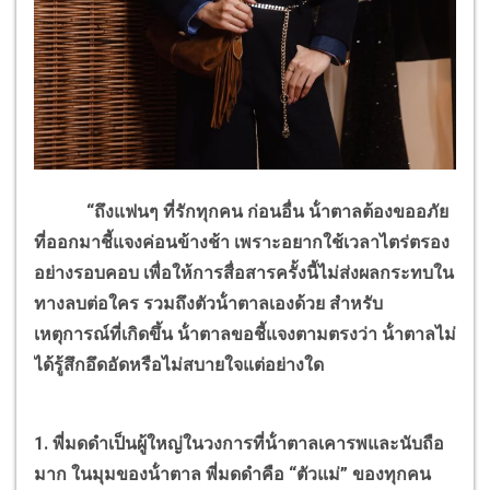
“ถึงแฟนๆ ที่รักทุกคน ก่อนอื่น น้ําตาลต้องขออภัย
ที่ออกมาชี้แจงค่อนข้างช้า เพราะอยากใช้เวลาไตร่ตรอง
อย่างรอบคอบ เพื่อให้การสื่อสารครั้งนี้ไม่ส่งผลกระทบใน
ทางลบต่อใคร รวมถึงตัวน้ําตาลเองด้วย สําหรับ
เหตุการณ์ที่เกิดขึ้น น้ําตาลขอชี้แจงตามตรงว่า น้ําตาลไม่
ได้รู้สึกอึดอัดหรือไม่สบายใจแต่อย่างใด
1. พี่มดดําเป็นผู้ใหญ่ในวงการที่น้ําตาลเคารพและนับถือ
มาก ในมุมของน้ําตาล พี่มดดําคือ “ตัวแม่” ของทุกคน