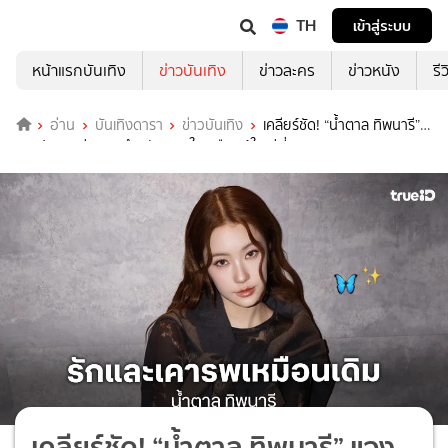
TH
เข้าสู่ระบบ
หน้าแรกบันเทิง
ข่าวบันเทิง
ข่าวละคร
ข่าวหนัง
รี
อ่าน
บันเทิงดารา
ข่าวบันเทิง
เคลียร์ชัด! “น้ำตาล ทิพนารี”
แจงปมดราม่า “มดดำ” ยันสนิทใจเหมือนผู้ใหญ่ที่เคารพ
เคลียร์ชัด! “น้ำตาล ทิพนารี” แจง