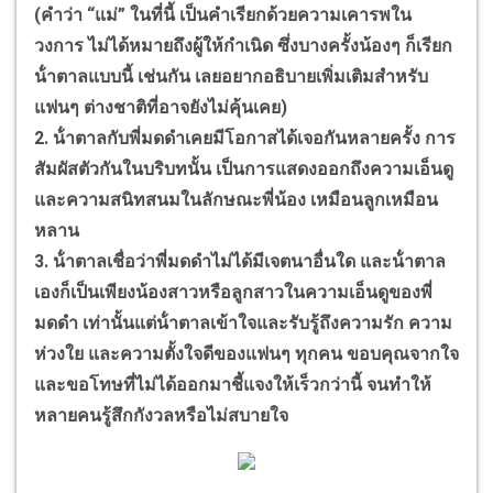
(คําว่า “แม่” ในที่นี้ เป็นคําเรียกด้วยความเคารพใน
วงการ ไม่ได้หมายถึงผู้ให้กําเนิด ซึ่งบางครั้งน้องๆ ก็เรียก
น้ําตาลแบบนี้ เช่นกัน เลยอยากอธิบายเพิ่มเติมสําหรับ
แฟนๆ ต่างชาติที่อาจยังไม่คุ้นเคย)
2. น้ําตาลกับพี่มดดําเคยมีโอกาสได้เจอกันหลายครั้ง การ
สัมผัสตัวกันในบริบทนั้น เป็นการแสดงออกถึงความเอ็นดู
และความสนิทสนมในลักษณะพี่น้อง เหมือนลูกเหมือน
หลาน
3. น้ําตาลเชื่อว่าพี่มดดําไม่ได้มีเจตนาอื่นใด และน้ําตาล
เองก็เป็นเพียงน้องสาวหรือลูกสาวในความเอ็นดูของพี่
มดดํา เท่านั้นแต่น้ําตาลเข้าใจและรับรู้ถึงความรัก ความ
ห่วงใย และความตั้งใจดีของแฟนๆ ทุกคน ขอบคุณจากใจ
และขอโทษที่ไม่ได้ออกมาชี้แจงให้เร็วกว่านี้ จนทําให้
หลายคนรู้สึกกังวลหรือไม่สบายใจ