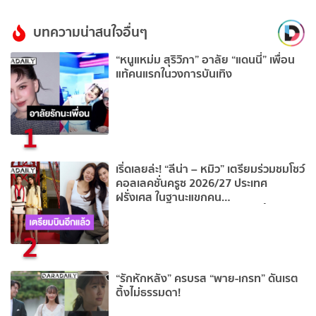
บทความน่าสนใจอื่นๆ
“หนูแหม่ม สุริวิภา” อาลัย “แดนนี่” เพื่อน
แท้คนแรกในวงการบันเทิง
1
เริ่ดเลยล่ะ! “ลีน่า – หมิว” เตรียมร่วมชมโชว์
คอลเลคชั่นครูซ 2026/27 ประเทศ
ฝรั่งเศส ในฐานะแขกคน
สำคัญ CHANEL ปักวัน 28 เม.ย.นี้
2
“รักหักหลัง” ครบรส “พาย-เกรท” ดันเรต
ติ้งไม่ธรรมดา!