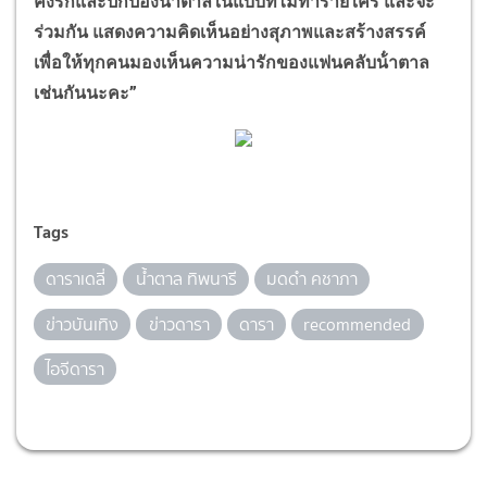
คงรักและปกป้องน้ําตาลในแบบที่ไม่ทําร้ายใคร และจะ
ร่วมกัน แสดงความคิดเห็นอย่างสุภาพและสร้างสรรค์
เพื่อให้ทุกคนมองเห็นความน่ารักของแฟนคลับน้ําตาล
เช่นกันนะคะ”
Tags
ดาราเดลี่
น้ำตาล ทิพนารี
มดดำ คชาภา
ข่าวบันเทิง
ข่าวดารา
ดารา
recommended
ไอจีดารา