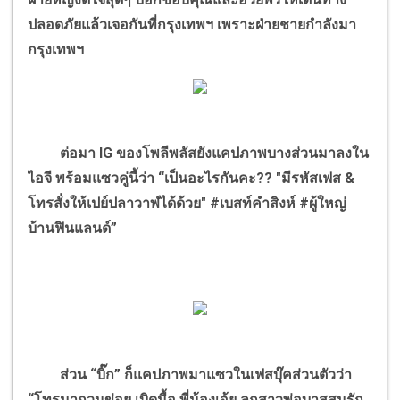
ปลอดภัยแล้วเจอกันที่กรุงเทพฯ เพราะฝ่ายชายกำลังมา
กรุงเทพฯ
ต่อมา IG ของโพลีพลัสยังแคปภาพบางส่วนมาลงใน
ไอจี พร้อมแซวคู่นี้ว่า “เป็นอะไรกันคะ?? "มีรหัสเฟส &
โทรสั่งให้เปย์ปลาวาฬได้ด้วย" #เบสท์คำสิงห์ #ผู้ใหญ่
บ้านฟินแลนด์”
ส่วน “บิ๊ก” ก็แคปภาพมาแซวในเฟสบุ๊คส่วนตัวว่า
“โทรมากวนข่อย เบิดมื้อ พี่น้องเอ้ย ลูกสาวพ่อบาสสมรัก