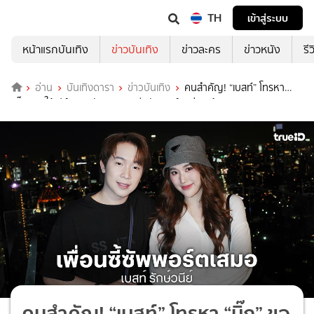
TH
เข้าสู่ระบบ
หน้าแรกบันเทิง
ข่าวบันเทิง
ข่าวละคร
ข่าวหนัง
รี
อ่าน
บันเทิงดารา
ข่าวบันเทิง
คนสำคัญ! “เบสท์” โทรหา
“บิ๊ก” ขอให้เปย์ของขวัญTiktok รีบซัพพอร์ตแค่เธอต้องการ
คนสำคัญ! “เบสท์” โทรหา “บิ๊ก” ขอ