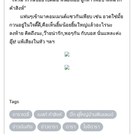
คำสิงห์”
แฟนๆเข้ามาคอมเมนต์แซวกันเพียบ เช่น อวดใช่มั้ย
กวนอยู่ในใจดี๊ดี,คือเห็นยิ้มน้อยยิ้มใหญ่แล้วอะไรนะ
ลงท้าย คิดถึงนะ,ว๊ายน่ารัก,พอๆกัน กับบอส นั่นแหละค่ะ
อุ๊ย! แพ้เสียงในหัว ฯลฯ
Tags
ดาราเดลี่
เบสท์ คำสิงห์
บิ๊ก ผู้ใหญ่บ้านฟินแลนด์
ข่าวบันเทิง
ข่าวดารา
ดารา
ไอจีดารา