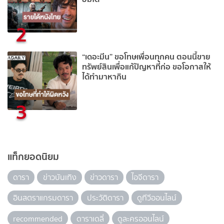
2
“เดอะมีน” ขอโทษเพื่อนทุกคน ตอนนี้ขาย
ทรัพย์สินเพื่อแก้ปัญหาที่ก่อ ขอโอกาสให้
ได้ทำมาหากิน
3
แท็กยอดนิยม
ดารา
ข่าวบันเทิง
ข่าวดารา
ไอจีดารา
อินสตราแกรมดารา
ประวัติดารา
ดูทีวีออนไลน์
recommended
ดาราเดลี่
ดูละครออนไลน์