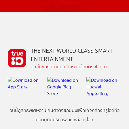
THE NEXT WORLD-CLASS SMART
ENTERTAINMENT
อีกขั้นของความบันเทิงระดับโลกตรงใจคุณ
วันนี้
ดู
สิทธิพิเศษ
อ่าน
เกม
ตาตั้ง
ช้อปปิ้ง
แพ็กเกจ
กล่องทรูไอดีทีวี
คอมมูนิตี้
บริการช่วยเหลือทรูไอดี