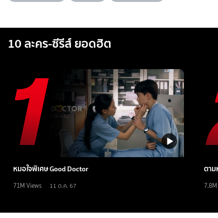
10 ละคร-ซีรีส์ ยอดฮิต
หมอใจพิเศษ Good Doctor
ตามห
71M
Views
7.8M
11 ต.ค. 67