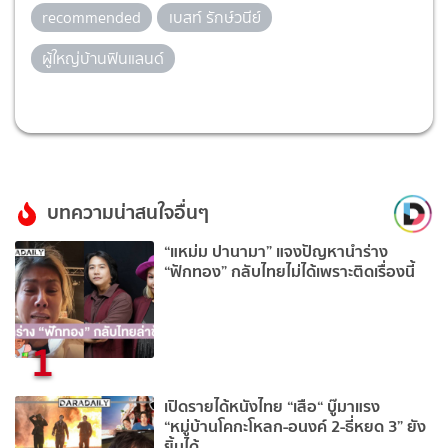
recommended
เบสท์ รักษ์วนีย์
ผู้ใหญ่บ้านฟินแลนด์
บทความน่าสนใจอื่นๆ
“แหม่ม ปานามา” แจงปัญหานำร่าง
“ฟักทอง” กลับไทยไม่ได้เพราะติดเรื่องนี้
1
เปิดรายได้หนังไทย “เสือ“ บู๊มาแรง
“หมู่บ้านโคกะโหลก-อนงค์ 2-ธี่หยด 3” ยัง
ยิ้มได้