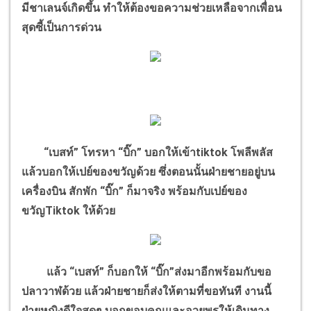
มีชาเลนจ์เกิดขึ้น ทำให้ต้องขอความช่วยเหลือจากเพื่อน
สุดซี้เป็นการด่วน
“เบสท์” โทรหา “บิ๊ก” บอกให้เข้าtiktok โพลีพลัส
แล้วบอกให้เปย์ของขวัญด้วย ซึ่งตอนนั้นฝ่ายชายอยู่บน
เครื่องบิน สักพัก “บิ๊ก” ก็มาจริง พร้อมกับเปย์ของ
ขวัญTiktok ให้ด้วย
แล้ว “เบสท์” ก็บอกให้ “บิ๊ก”ส่งมาอีกพร้อมกับขอ
ปลาวาฬด้วย แล้วฝ่ายชายก็ส่งให้ตามที่ขอทันที งานนี้
ฝ่ายหญิงดีใจสุดๆ บอกขอบคุณและอวยพรให้เดินทาง