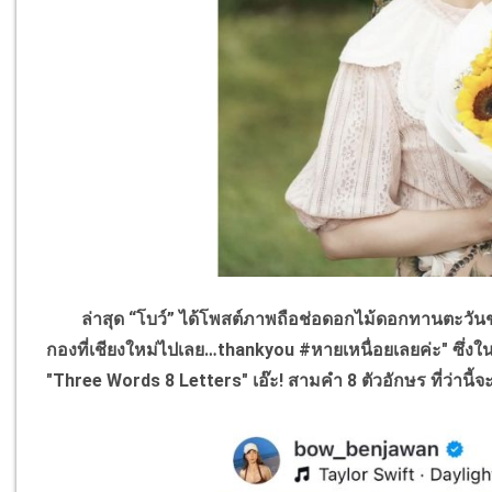
ล่าสุด “โบว์” ได้โพสต์ภาพถือช่อดอกไม้ดอกทานตะวันช่อ
กองที่เชียงใหม่ไปเลย…
thankyou #
หายเหนื่อยเลยค่ะ" ซึ่งใ
"
Three Words
8
Letters"
เอ๊ะ! สามคำ 8 ตัวอักษร ที่ว่านี้