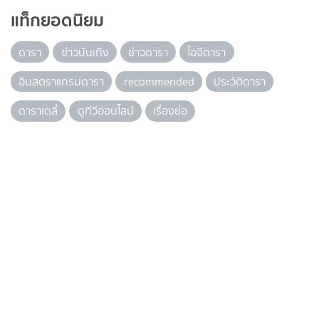
แท็กยอดนิยม
ดารา
ข่าวบันเทิง
ข่าวดารา
ไอจีดารา
อินสตราแกรมดารา
recommended
ประวัติดารา
ดาราเดลี่
ดูทีวีออนไลน์
เรื่องย่อ