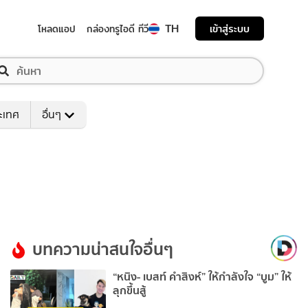
TH
เข้าสู่ระบบ
โหลดแอป
กล่องทรูไอดี ทีวี
ระเทศ
อื่นๆ
บทความน่าสนใจอื่นๆ
“หนิง- เบสท์ คำสิงห์” ให้กำลังใจ “บูม” ให้
ลุกขึ้นสู้