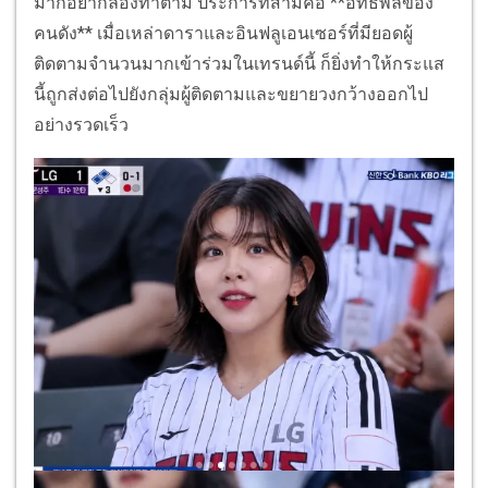
มากอยากลองทำตาม ประการที่สามคือ **อิทธิพลของ
คนดัง** เมื่อเหล่าดาราและอินฟลูเอนเซอร์ที่มียอดผู้
ติดตามจำนวนมากเข้าร่วมในเทรนด์นี้ ก็ยิ่งทำให้กระแส
นี้ถูกส่งต่อไปยังกลุ่มผู้ติดตามและขยายวงกว้างออกไป
อย่างรวดเร็ว