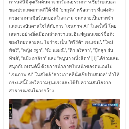
เทรนด์นี้มีจุดเริ่มต้นมาจากวัฒนธรรมการเชียร์เบสบอล
ของประเทศเกาหลีใต้ ที่มี "ยากูจัง" หรือสาวๆ ที่แต่งตัว
สวยงามมาเชียร์เบสบอลในสนาม จนกลายเป็นภาพจำ
และแรงบันดาลใจให้กับการ "เจนภาพ AI" ในครั้งนี้ โดย
เฉพาะอย่างยิ่งเมื่อเหล่าดาราและอินฟลูเอนเซอร์ชื่อดัง
ของไทยหลายคน ไม่ว่าจะเป็น "ศรีริต้า เจนเซ่น", "ใหม่
พัชรี", "หญิง รฐา", "จ๊ะ นงผณี", "ดิว อริสรา", "ปุ๊กลุก ฝน
ทิพย์", "แป้ง อรจิรา" และ "หนูนา หนึ่งธิดา" [1] ได้ร่วมเล่น
สนุกกับเทรนด์นี้ ด้วยการนำภาพใบหน้าของตนเองไป
"เจนภาพ AI" ในสไตล์ "สาวเกาหลีนั่งเชียร์เบสบอล" ทำให้
กระแสนี้ยิ่งทวีความรุนแรงและได้รับความสนใจจาก
สาธารณชนในวงกว้าง