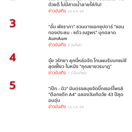
ด้วยดี ไม่มีสาดน้ำลายใส่กัน!
ข่าวบันเทิง
24 ธ.ค. 68
3
"อั้ม พัชราภา" ชวนนางเอกซุปตาร์ "แอน
ทองประสม - แต้ว ณฐพร" บุกตลาด
AumAum
ข่าวบันเทิง
4 วันที่แล้ว
4
จุ๋ย วรัทยา ลุคนี้หล่อจัด โกนผมรับบทแม่ชี
สุดเฟี้ยว ในหนัง "คุณยายวรนาฎ"
ข่าวบันเทิง
1 ชั่วโมงที่แล้ว
5
"เป๊ก - นิว" บินตรงสมุยจัดบิ๊กเซอร์ไพรส์
"ต๊อกแต๊ก A4" ฉลองวันเกิดวัย 43 ปีสุด
อบอุ่น
ข่าวบันเทิง
16 ก.ค. 69