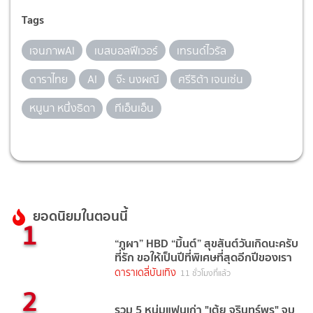
Tags
เจนภาพAI
เบสบอลฟีเวอร์
เทรนด์ไวรัล
ดาราไทย
AI
จ๊ะ นงผณี
ศรีริต้า เจนเซ่น
หนูนา หนึ่งธิดา
ทีเอ็นเอ็น
ยอดนิยมในตอนนี้
1
“ภูผา” HBD “มิ้นต์” สุขสันต์วันเกิดนะครับ
ที่รัก ขอให้เป็นปีที่พิเศษที่สุดอีกปีของเรา
ดาราเดลี่บันเทิง
11 ชั่วโมงที่แล้ว
2
รวม 5 หนุ่มแฟนเก่า "เต้ย จรินทร์พร" จบ