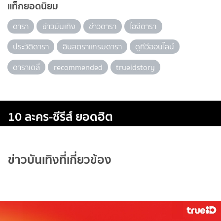
แท็กยอดนิยม
ดารา
ข่าวบันเทิง
ข่าวดารา
ไอจีดารา
ประวัติดารา
อินสตราแกรมดารา
ดูทีวีออนไลน์
ดาราเดลี่
recommended
trueidstory
10 ละคร-ซีรีส์ ยอดฮิต
ข่าวบันเทิงที่เกี่ยวข้อง