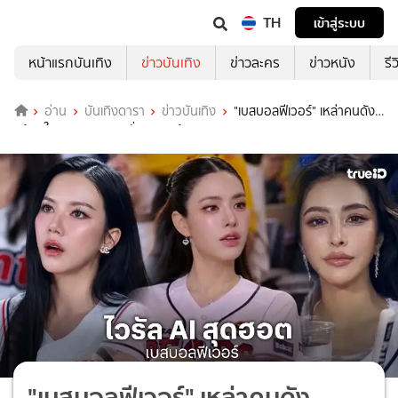
TH
เข้าสู่ระบบ
หน้าแรกบันเทิง
ข่าวบันเทิง
ข่าวละคร
ข่าวหนัง
รี
อ่าน
บันเทิงดารา
ข่าวบันเทิง
"เบสบอลฟีเวอร์" เหล่าคนดัง
พร้อมใจ "เจนภาพ AI" นั่งชมเกมข้างสนาม
"เบสบอลฟีเวอร์" เหล่าคนดัง