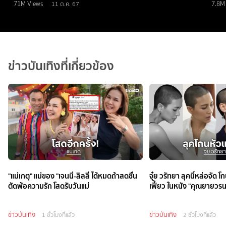
71M
Views
7.8M
11 ต.ค. 67
ข่าวบันเทิงที่เกี่ยวข้อง
"แม่เกตุ" แม่ของ "เจนนี่-ลิลลี่ ได้หมดถ้าสดชื่น
จุ๋ย วรัทยา ลุคนี้หล่อจัด 
ตัดพ้อความรัก โสดรับวันแม่
เฟี้ยว ในหนัง "คุณยายวร
ข่าวบันเทิง
ข่าวบันเทิง
1 ชั่วโมงที่แล้ว
2 ชั่วโมงที่แล้ว