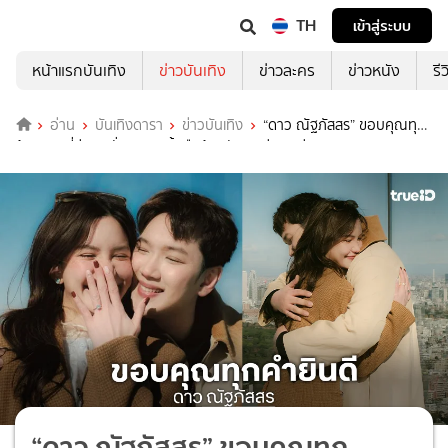
TH
เข้าสู่ระบบ
หน้าแรกบันเทิง
ข่าวบันเทิง
ข่าวละคร
ข่าวหนัง
รี
อ่าน
บันเทิงดารา
ข่าวบันเทิง
“ดาว ณัฐภัสสร” ขอบคุณทุก
ข้อความที่ส่งมา ลั่นจะมองนิ้วมือซ้ายตัวเองบ่อยหน่อย!
“ดาว ณัฐภัสสร” ขอบคุณทุก