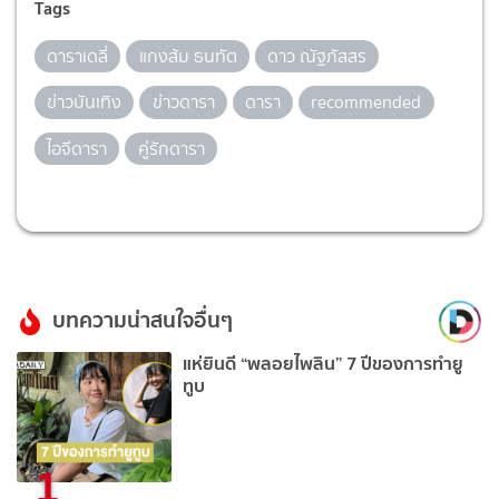
Tags
ดาราเดลี่
แกงส้ม ธนทัต
ดาว ณัฐภัสสร
ข่าวบันเทิง
ข่าวดารา
ดารา
recommended
ไอจีดารา
คู่รักดารา
บทความน่าสนใจอื่นๆ
แห่ยินดี “พลอยไพลิน” 7 ปีของการทำยู
ทูบ
1