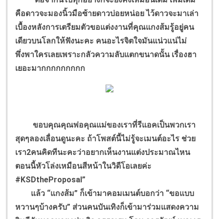
คือดาวจะมองนิ้วมือซ้ายดาวบ่อยหน่อย ไว้ดาวจะมาเล่า
เบื้องหลังการเตรียมตัวขอแต่งงานที่คุณแกงส้มรู้อยู่คน
เดียวบนโลกให้ฟังนะคะ คนอะไรจิตใจมันแน่วแน่ไม่
พึ่งพาใครเลยเพราะกลัวความลับแตกขนาดนั้น เรื่องฮา
เยอะมากกกกกกกกก
ขอบคุณคุณพ่อคุณแม่ของเราที่รีแอคเป็นพวกเรา
สุดๆลองเลื่อนดูนะคะ ถ้าโพสต์นี้ไม่รู้จะเมนต์อะไร ช่วย
เรา2คนคิดทีนะคะว่าอยากเห็นงานแต่งประมาณไหน
ตอนนี้หัวโล่งเหมือนสีหน้าในวิดีโอเลยค่ะ
#KSDtheProposal”
แล้ว “แกงส้ม” ก็เข้ามาคอมเมนต์บอกว่า “ขอแบบ
หวานๆบ้างครับ” ส่วนคนบันเทิงก็เข้ามาร่วมแสดงความ