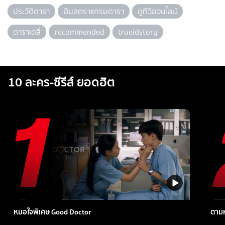
ประวัติดารา
อินสตราแกรมดารา
ดูทีวีออนไลน์
ดาราเดลี่
recommended
trueidstory
10 ละคร-ซีรีส์ ยอดฮิต
หมอใจพิเศษ Good Doctor
ตามห