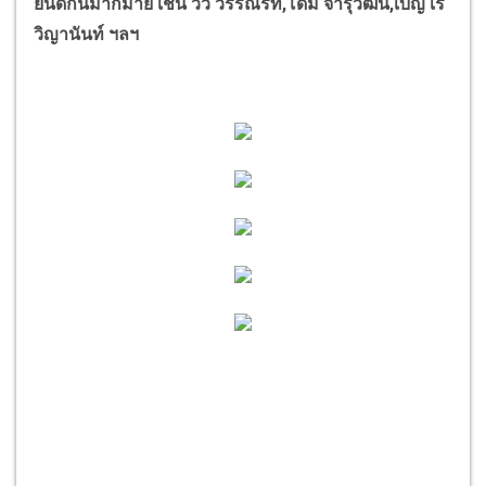
ยินดีกันมากมาย เช่น วิว วรรณรท,โดม จารุวัฒน์,เบญ เร
วิญานันท์ ฯลฯ