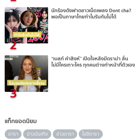
นักร้องดังฟาดชาวเน็ตเพลง Dont cha?
พอเป็นภาษาไทยทำไมรับกันไม่ได้
2
“เบสท์ คำสิงห์” เปิดใจหลังมีดราม่า ลั่น
ไม่มีใครเกาะใคร ทุกคนต่างทำหน้าที่ตัวเอง
3
แท็กยอดนิยม
ดารา
ข่าวบันเทิง
ข่าวดารา
ไอจีดารา