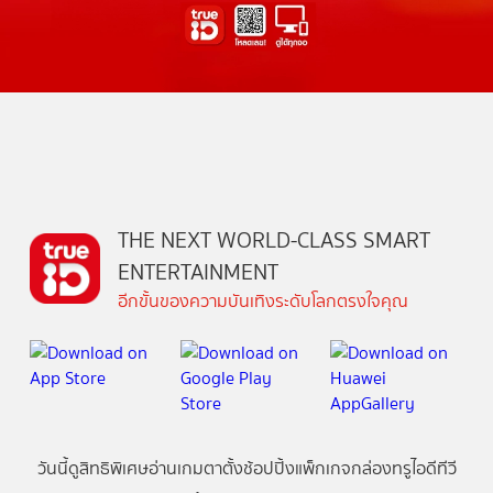
THE NEXT WORLD-CLASS SMART
ENTERTAINMENT
อีกขั้นของความบันเทิงระดับโลกตรงใจคุณ
วันนี้
ดู
สิทธิพิเศษ
อ่าน
เกม
ตาตั้ง
ช้อปปิ้ง
แพ็กเกจ
กล่องทรูไอดีทีวี