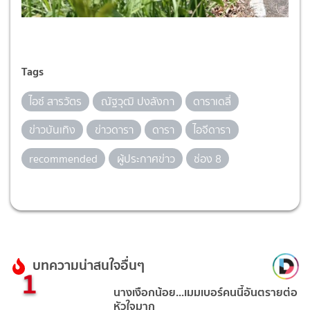
Tags
ไอซ์ สารวัตร
ณัฐวุฒิ ปงลังกา
ดาราเดลี่
ข่าวบันเทิง
ข่าวดารา
ดารา
ไอจีดารา
recommended
ผู้ประกาศข่าว
ช่อง 8
บทความน่าสนใจอื่นๆ
1
นางเงือกน้อย...เมมเบอร์คนนี้อันตรายต่อ
หัวใจมาก