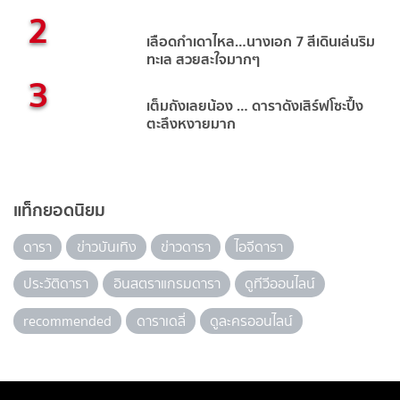
2
เลือดกำเดาไหล…นางเอก 7 สีเดินเล่นริม
ทะเล สวยสะใจมากๆ
3
เต็มถังเลยน้อง … ดาราดังเสิร์ฟโซะปึ้ง
ตะลึงหงายมาก
แท็กยอดนิยม
ดารา
ข่าวบันเทิง
ข่าวดารา
ไอจีดารา
ประวัติดารา
อินสตราแกรมดารา
ดูทีวีออนไลน์
recommended
ดาราเดลี่
ดูละครออนไลน์