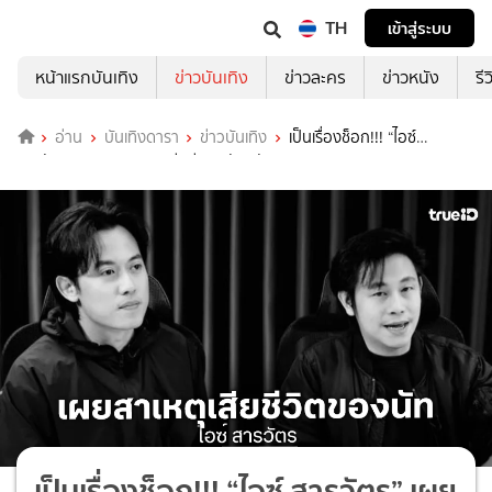
TH
เข้าสู่ระบบ
หน้าแรกบันเทิง
ข่าวบันเทิง
ข่าวละคร
ข่าวหนัง
รี
อ่าน
บันเทิงดารา
ข่าวบันเทิง
เป็นเรื่องช็อก!!! “ไอซ์
สารวัตร” เผยสาเหตุการเสียชีวิต “นัท ณัฐวุฒิ”
เป็นเรื่องช็อก!!! “ไอซ์ สารวัตร” เผย