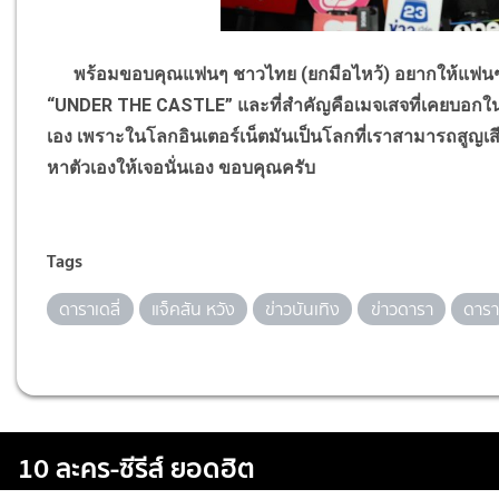
พร้อมขอบคุณแฟนๆ ชาวไทย (ยกมือไหว้) อยากให้แฟนๆ ทุ
“UNDER THE CASTLE”
และที่สำคัญคือเมจเสจที่เคยบอกใ
เอง เพราะในโลกอินเตอร์เน็ตมันเป็นโลกที่เราสามารถสูญเ
หาตัวเองให้เจอนั่นเอง ขอบคุณครับ
Tags
ดาราเดลี่
แจ็คสัน หวัง
ข่าวบันเทิง
ข่าวดารา
ดารา
10 ละคร-ซีรีส์ ยอดฮิต