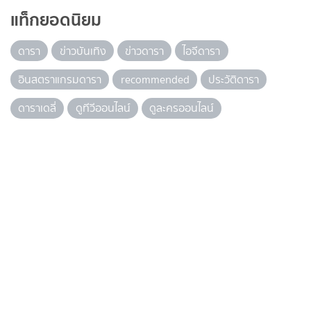
แท็กยอดนิยม
ดารา
ข่าวบันเทิง
ข่าวดารา
ไอจีดารา
อินสตราแกรมดารา
recommended
ประวัติดารา
ดาราเดลี่
ดูทีวีออนไลน์
ดูละครออนไลน์