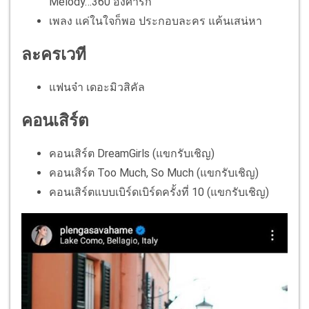
Melody…360 องศารัก
เพลง แค่ในใจก็พอ ประกอบละคร แค้นเสน่หา
ละครเวที
แฟนจ๋า เดอะมิวสิคัล
คอนเสิร์ต
คอนเสิร์ต DreamGirls (แขกรับเชิญ)
คอนเสิร์ต Too Much, So Much (แขกรับเชิญ)
คอนเสิร์ตแบบเบิร์ดเบิร์ดครั้งที่ 10 (แขกรับเชิญ)