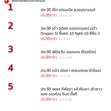
ยอดนิยมในตอนนี้
1
ประวัติ เป๊ก เปรมณัช สุวรรณานนท์
ประวัติดารา
10 มิ.ย. 64
2
ประวัติ เต๋า อดิศร อรรถกฤษณ์ (เต๋า
Dragon 5) ขึ้นชก 10 fight 10 ซีซั่น 3
ประวัติดารา
5 ต.ค. 65
3
ประวัติ เฟิร์สวัน วรรณกร เรืองรัตน์
ประวัติดารา
17 ธ.ค. 68
4
ประวัติ หมิว ณัชชา เตชะมงคลาภิวัฒน์
ประวัติดารา
2 ธ.ค. 68
5
ประวัติ เพชร ภิพัชรา แก้วจินดา เจ้าสาว
ของ ฌอห์ณ จินดาโชติ
ประวัติดารา
28 ส.ค. 66