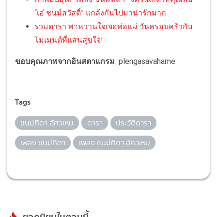
“เอ๋ ชนม์สวัสดิ์” แกล้งกันไปมาน่ารักมาก
รวมดารา พาหวานใจเจอพ่อแม่ วันครอบครัวกับ
โมเมนต์ที่แสนสุขใจ!
ขอบคุณภาพจากอินสตาแกรม
plengasavahame
Tags
ชนม์ทิดา อัศวเหม
ดารา
ประวัติดารา
เพลง ชนม์ทิดา
เพลง ชนม์ทิดา อัศวเหม