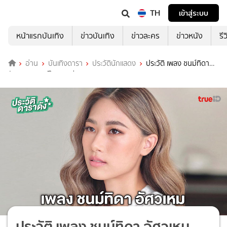
TH
เข้าสู่ระบบ
หน้าแรกบันเทิง
ข่าวบันเทิง
ข่าวละคร
ข่าวหนัง
รี
อ่าน
บันเทิงดารา
ประวัตินักแสดง
ประวัติ เพลง ชนม์ทิดา
อัศวเหม เลิก เป๊ก เศรณี
ประวัติ เพลง ชนม์ทิดา อัศวเหม