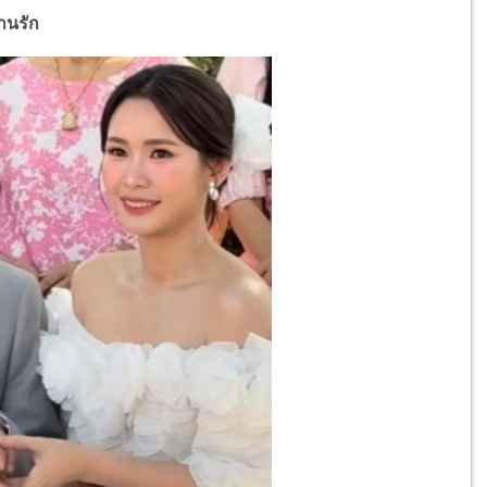
านรัก