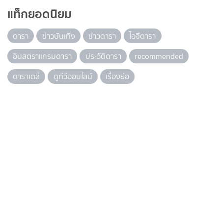
แท็กยอดนิยม
ดารา
ข่าวบันเทิง
ข่าวดารา
ไอจีดารา
อินสตราแกรมดารา
ประวัติดารา
recommended
ดาราเดลี่
ดูทีวีออนไลน์
เรื่องย่อ