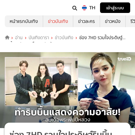
TH
เข้าสู่ระบบ
หน้าแรกบันเทิง
ข่าวบันเทิง
ข่าวละคร
ข่าวหนัง
รี
อ่าน
บันเทิงดารา
ข่าวบันเทิง
ช่อง 7HD รวมใจประดิษฐ์
ริบบิ้นอาลัย สมเด็จพระพันปีหลวง
ช่อง 7HD รวมใจประดิษฐ์ริบบิ้น