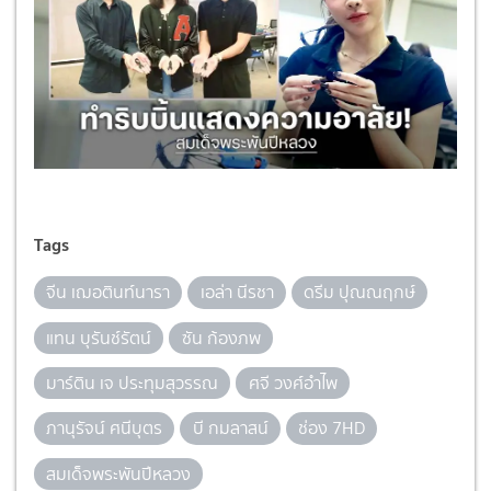
Tags
จีน เฌอตินท์นารา
เอล่า นีรชา
ดรีม ปุณณฤกษ์
แทน บุรันช์รัตน์
ซัน ก้องภพ
มาร์ติน เจ ประทุมสุวรรณ
ศจี วงศ์อำไพ
ภานุรัจน์ ศนีบุตร
บี กมลาสน์
ช่อง 7HD
สมเด็จพระพันปีหลวง