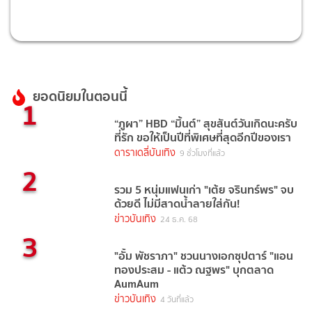
ยอดนิยมในตอนนี้
1
“ภูผา” HBD “มิ้นต์” สุขสันต์วันเกิดนะครับ
ที่รัก ขอให้เป็นปีที่พิเศษที่สุดอีกปีของเรา
ดาราเดลี่บันเทิง
9 ชั่วโมงที่แล้ว
2
รวม 5 หนุ่มแฟนเก่า "เต้ย จรินทร์พร" จบ
ด้วยดี ไม่มีสาดน้ำลายใส่กัน!
ข่าวบันเทิง
24 ธ.ค. 68
3
"อั้ม พัชราภา" ชวนนางเอกซุปตาร์ "แอน
ทองประสม - แต้ว ณฐพร" บุกตลาด
AumAum
ข่าวบันเทิง
4 วันที่แล้ว