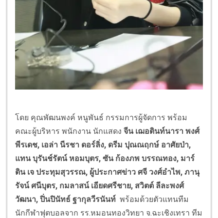
โดย คุณพัฒนพงค์ หนูพันธ์ กรรมการผู้จัดการ พร้อม
คณะผู้บริหาร พนักงาน นักแสดง
จีน เฌอตินท์นารา พงศ์
พีรเดช, เอล่า นีรชา ดอร์ลิ่ง, ดรีม ปุณณฤกษ์ อาศัยป่า,
แทน บุรันช์รัตน์ หอมบุตร, ซัน ก้องภพ บรรณทอง, มาร์
ติน เจ ประทุมสุวรรณ, ผู้ประกาศข่าว ศจี วงศ์อำไพ, ภานุ
รัจน์ ศนีบุตร, กมลาสน์ เอียดศรีชาย, สวิตต์ ลีละพงศ์
วัฒนา, ปิ่นปินัทธ์ ฐากุลวีรนันท์
พร้อมด้วยตัวแทนทีม
นักกีฬาฟุตบอลจาก รร.หมอนทองวิทยา จ.ฉะเชิงเทรา ทีม