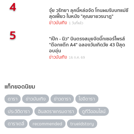
4
จุ๋ย วรัทยา ลุคนี้หล่อจัด โกนผมรับบทแม่ชี
สุดเฟี้ยว ในหนัง "คุณยายวรนาฎ"
ข่าวบันเทิง
1 วันที่แล้ว
5
"เป๊ก - นิว" บินตรงสมุยจัดบิ๊กเซอร์ไพรส์
"ต๊อกแต๊ก A4" ฉลองวันเกิดวัย 43 ปีสุด
อบอุ่น
ข่าวบันเทิง
16 ก.ค. 69
แท็กยอดนิยม
ดารา
ข่าวบันเทิง
ข่าวดารา
ไอจีดารา
ประวัติดารา
อินสตราแกรมดารา
ดูทีวีออนไลน์
ดาราเดลี่
recommended
trueidstory