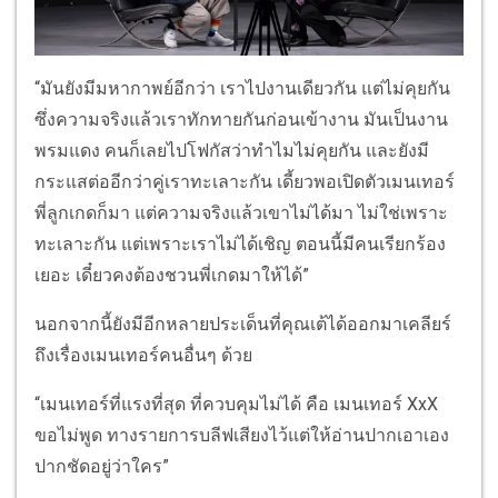
“มันยังมีมหากาพย์อีกว่า เราไปงานเดียวกัน แต่ไม่คุยกัน
ซึ่งความจริงแล้วเราทักทายกันก่อนเข้างาน มันเป็นงาน
พรมแดง คนก็เลยไปโฟกัสว่าทำไมไม่คุยกัน และยังมี
กระแสต่ออีกว่าคู่เราทะเลาะกัน เดี้ยวพอเปิดตัวเมนเทอร์
พี่ลูกเกดก็มา แต่ความจริงแล้วเขาไม่ได้มา ไม่ใช่เพราะ
ทะเลาะกัน แต่เพราะเราไม่ได้เชิญ ตอนนี้มีคนเรียกร้อง
เยอะ เดี๋ยวคงต้องชวนพี่เกดมาให้ได้”
นอกจากนี้ยังมีอีกหลายประเด็นที่คุณเต้ได้ออกมาเคลียร์
ถึงเรื่องเมนเทอร์คนอื่นๆ ด้วย
“เมนเทอร์ที่แรงที่สุด ที่ควบคุมไม่ได้ คือ เมนเทอร์ XxX
ขอไม่พูด ทางรายการบลีฟเสียงไว้แต่ให้อ่านปากเอาเอง
ปากชัดอยู่ว่าใคร”