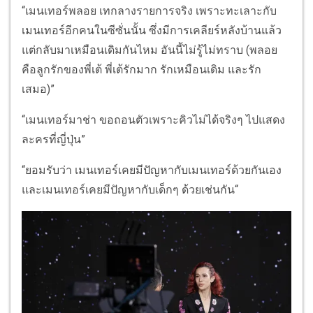
“เมนเทอร์พลอย เทกลางรายการจริง เพราะทะเลาะกับ
เมนเทอร์อีกคนในซีซั่นนั้น ซึ่งมีการเคลียร์หลังบ้านแล้ว
แต่กลับมาเหมือนเดิมกันไหม อันนี้ไม่รู้ไม่ทราบ (พลอย
คือลูกรักของพี่เต้ พี่เต้รักมาก รักเหมือนเดิม และรัก
เสมอ)”
“เมนเทอร์มาช่า ขอถอนตัวเพราะคิวไม่ได้จริงๆ ไปแสดง
ละครที่ญี่ปุ่น”
“ยอมรับว่า เมนเทอร์เคยมีปัญหากับเมนเทอร์ด้วยกันเอง
และเมนเทอร์เคยมีปัญหากับเด็กๆ ด้วยเช่นกัน“