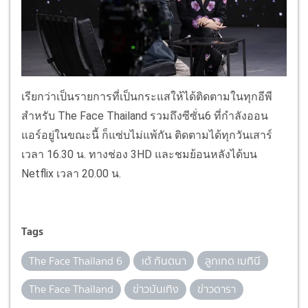
เรียกว่าเป็นรายการที่เป็นกระแสให้ได้ติดตามในทุกอีพี
สำหรับ The Face Thailand รวมถึงซีซั่น6 ที่กำลังออน
แอร์อยู่ในขณะนี้ ก็แซ่บไม่แพ้กัน ติดตามได้ทุกวันเสาร์
เวลา 16.30 น. ทางช่อง 3HD และชมย้อนหลังได้บน
Netflix เวลา 20.00 น.
Tags
The Face Thailand 6
เต้ กันตนา
ลูกเกด เมทินี
The Face Thailand
ข่าวบันเทิง
ข่าวดารา