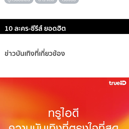
10 ละคร-ซีรีส์ ยอดฮิต
ข่าวบันเทิงที่เกี่ยวข้อง