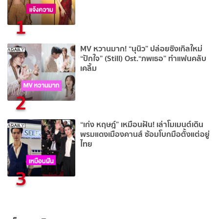
1
MV หวานมาก! “นุนิว” ปล่อยซิงเกิลใหม่
“ปักใจ” (Still) Ost.“ภพเธอ” ทำแฟนคลับ
เคลิ้ม
2
“เก่ง หฤษฎ์” เหมือนฝัน! เล่าโมเมนต์เดิน
พรมแดงเมืองคานส์ ซ้อมโบกมือตั้งแต่อยู่
ไทย
3