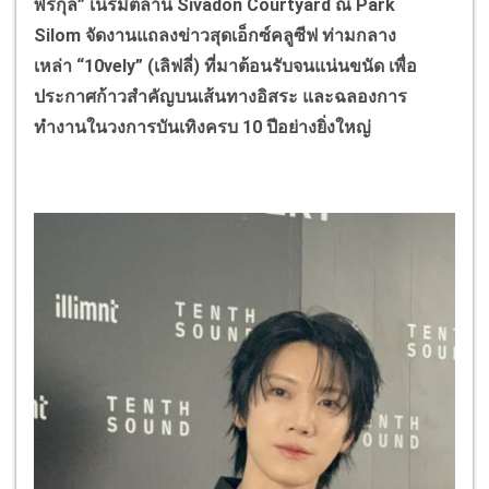
พรกุล” เนรมิตลาน Sivadon Courtyard ณ Park
Silom จัดงานแถลงข่าวสุดเอ็กซ์คลูซีฟ ท่ามกลาง
เหล่า “10vely” (เลิฟลี่) ที่มาต้อนรับจนแน่นขนัด เพื่อ
ประกาศก้าวสำคัญบนเส้นทางอิสระ และฉลองการ
ทำงานในวงการบันเทิงครบ 10 ปีอย่างยิ่งใหญ่