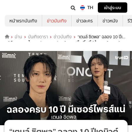
TH
เข้าสู่ระบบ
หน้าแรกบันเทิง
ข่าวบันเทิง
ข่าวละคร
ข่าวหนัง
รี
อ่าน
บันเทิงดารา
ข่าวบันเทิง
“เตนล์ ชิตพล” ฉลอง 10 ปีเดบิ
วต์ ล็อคคิวบุกไทย 3 วันรวด สปอยล์แหลกดีไซน์โชว์ไม่ซ้ำ-เกสต์แถวหน้า 8
ชีวิต!
“เตนล์ ชิตพล” ฉลอง 10 ปีเดบิวต์