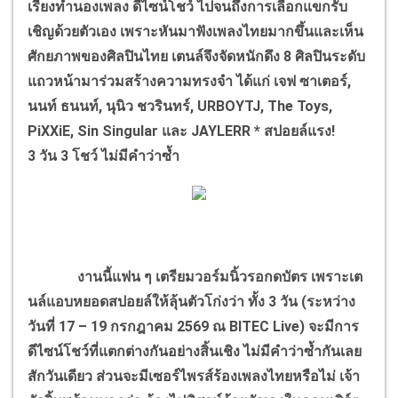
เรียงทำนองเพลง ดีไซน์โชว์ ไปจนถึงการเลือกแขกรับ
เชิญด้วยตัวเอง เพราะหันมาฟังเพลงไทยมากขึ้นและเห็น
ศักยภาพของศิลปินไทย เตนล์จึงจัดหนักดึง 8 ศิลปินระดับ
แถวหน้ามาร่วมสร้างความทรงจำ ได้แก่ เจฟ ซาเตอร์,
นนท์ ธนนท์, นุนิว ชวรินทร์, URBOYTJ, The Toys,
PiXXiE, Sin Singular และ JAYLERR * สปอยล์แรง!
3 วัน 3 โชว์ ไม่มีคำว่าซ้ำ
งานนี้แฟน ๆ เตรียมวอร์มนิ้วรอกดบัตร เพราะเต
นล์แอบหยอดสปอยล์ให้ลุ้นตัวโก่งว่า ทั้ง 3 วัน (ระหว่าง
วันที่ 17 – 19 กรกฎาคม 2569 ณ BITEC Live) จะมีการ
ดีไซน์โชว์ที่แตกต่างกันอย่างสิ้นเชิง ไม่มีคำว่าซ้ำกันเลย
สักวันเดียว ส่วนจะมีเซอร์ไพรส์ร้องเพลงไทยหรือไม่ เจ้า