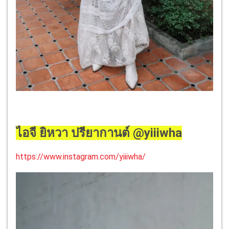
ไอจี ยิหวา ปรียากานต์ @yiiiwha
https://www.instagram.com/yiiiwha/