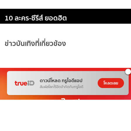
10 ละคร-ซีรีส์ ยอดฮิต
ข่าวบันเทิงที่เกี่ยวข้อง
ดาวน์โหลด ทรูไอดีแอป
โหลดเลย
สัมผัสโลกไร้ขีดจำกัดกับทรูไอดี