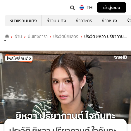
TH
เข้าสู่ระบบ
หน้าแรกบันเทิง
ข่าวบันเทิง
ข่าวละคร
ข่าวหนัง
รี
อ่าน
บันเทิงดารา
ประวัตินักแสดง
ประวัติ ยิหวา ปรียากานต์
ใจกันทะ แต่งงาน เปอร์ สุวิกรม
ประวัติ ยิหวา ปรียากานต์ ใจกันทะ